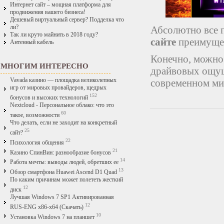
Интернет сайт – мощная платформа для
продвижения вашего бизнеса!
Дешевый виртуальный сервер? Подделка что
ли?
Абсолютно все 
Так ли круто майнить в 2018 году?
сайте
преимущес
Антенный кабель
Конечно, можно 
МНОГИМ ИНТЕРЕСНО
драйвовых ощущ
Vavada казино — площадка великолепных
современном ми
игр от мировых провайдеров, щедрых
152
бонусов и высоких технологий
Nextcloud - Персональное облако: что это
60
такое, возможности
Что делать, если не заходит на конкретный
25
сайт?
22
Психология общения
21
Казино СпинВин: разнообразие бонусов
14
Работа мечты: выводы людей, обретших ее
13
Обзор смартфона Huawei Ascend D1 Quad
По каким причинам может полететь жесткий
12
диск
Лучшая Windows 7 SP1 Активированная
12
RUS-ENG x86-x64 (Скачать)
10
Установка Windows 7 на планшет