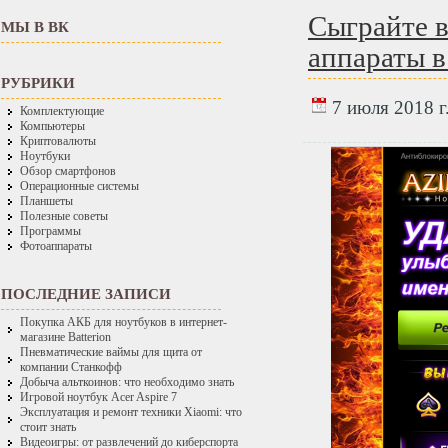
Сыграйте в
МЫ В ВК
аппараты в
РУБРИКИ
7 июля 2018 г
Комплектующие
Компьютеры
Криптовалюты
Ноутбуки
Обзор смартфонов
Операционные системы
Планшеты
Полезные советы
Программы
Фотоаппараты
ПОСЛЕДНИЕ ЗАПИСИ
Покупка АКБ для ноутбуков в интернет-
магазине Batterion
Пневматические ваймы для щита от
компании Станкофф
Добыча альткоинов: что необходимо знать
Игровой ноутбук Acer Aspire 7
Эксплуатация и ремонт техники Xiaomi: что
стоит знать
Видеоигры: от развлечений до киберспорта