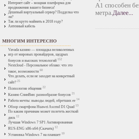
Интернет сайт – мощная платформа для
A1 способен бе
продвижения вашего бизнеса!
метра.
Далее...
Дешевый виртуальный сервер? Подделка что
ли?
Так ли круто майнить в 2018 году?
Антенный кабель
МНОГИМ ИНТЕРЕСНО
Vavada казино — площадка великолепных
игр от мировых провайдеров, щедрых
152
бонусов и высоких технологий
Nextcloud - Персональное облако: что это
60
такое, возможности
Что делать, если не заходит на конкретный
25
сайт?
22
Психология общения
21
Казино СпинВин: разнообразие бонусов
14
Работа мечты: выводы людей, обретших ее
13
Обзор смартфона Huawei Ascend D1 Quad
По каким причинам может полететь жесткий
12
диск
Лучшая Windows 7 SP1 Активированная
12
RUS-ENG x86-x64 (Скачать)
10
Установка Windows 7 на планшет