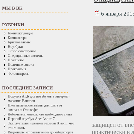
МЫ В ВК
6 января 2013
РУБРИКИ
Комплектующие
Компьютеры
Криптовалюты
Ноутбуки
Обзор смартфонов
Операционные системы
Планшеты
Полезные советы
Программы
Фотоаппараты
ПОСЛЕДНИЕ ЗАПИСИ
Покупка АКБ для ноутбуков в интернет-
магазине Batterion
Пневматические ваймы для щита от
компании Станкофф
Добыча альткоинов: что необходимо знать
Игровой ноутбук Acer Aspire 7
защищен от вне
Эксплуатация и ремонт техники Xiaomi: что
стоит знать
практически в 
Видеоигры: от развлечений до киберспорта