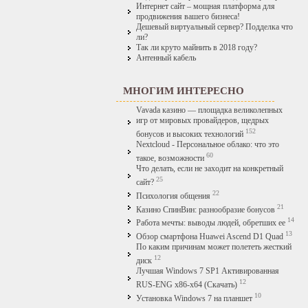
Интернет сайт – мощная платформа для
продвижения вашего бизнеса!
Дешевый виртуальный сервер? Подделка что
ли?
Так ли круто майнить в 2018 году?
Антенный кабель
МНОГИМ ИНТЕРЕСНО
Vavada казино — площадка великолепных
игр от мировых провайдеров, щедрых
152
бонусов и высоких технологий
Nextcloud - Персональное облако: что это
60
такое, возможности
Что делать, если не заходит на конкретный
25
сайт?
22
Психология общения
21
Казино СпинВин: разнообразие бонусов
14
Работа мечты: выводы людей, обретших ее
13
Обзор смартфона Huawei Ascend D1 Quad
По каким причинам может полететь жесткий
12
диск
Лучшая Windows 7 SP1 Активированная
12
RUS-ENG x86-x64 (Скачать)
10
Установка Windows 7 на планшет