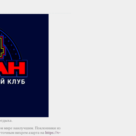
отдыха.
ом мире наилучшим. Поклонники из
суточным вихрем азарта на
https://v-