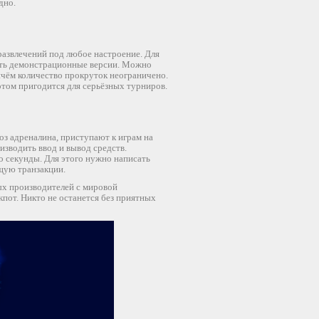
дно.
развлечений под любое настроение. Для
есть демонстрационные версии. Можно
ичём количество прокруток неограничено.
отом пригодится для серьёзных турниров.
доз адреналина, приступают к играм на
изводить ввод и вывод средств.
о секунды. Для этого нужно написать
ящую транзакции.
ных производителей с мировой
кпот. Никто не останется без приятных