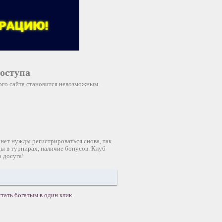
оступа
ого сайта становится невозможным.
нет нужды регистрироваться снова, так
ды в турнирах, наличие бонусов. Клуб
 досуга!
стать богатым в один клик