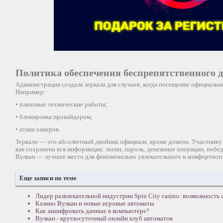
Политика обеспечения беспрепятственного д
Администрация создала зеркала для случаев, когда посещение официальн
Например:
• плановые технические работы;
• блокировка провайдером;
• атаки хакеров.
Зеркало — это абсолютный двойник официала, кроме домена. Участнику 
как сохранена вся информация: логин, пароль, денежные операции, побе
Вулкан — лучшее место для феноменально увлекательного и комфортного
Еще записи по теме
Лидер развлекательной индустрии Spin City casino: возможность 
Казино Вулкан и новые игровые автоматы
Как зашифровать данные в компьютере?
Вулкан - круглосуточный онлайн клуб автоматов