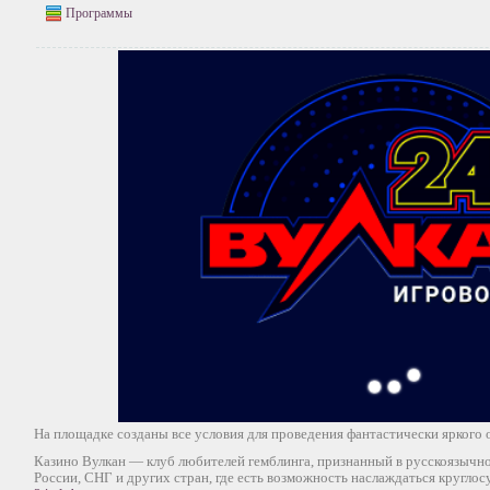
Программы
На площадке созданы все условия для проведения фантастически яркого 
Казино Вулкан — клуб любителей гемблинга, признанный в русскоязычн
России, СНГ и других стран, где есть возможность наслаждаться кругло