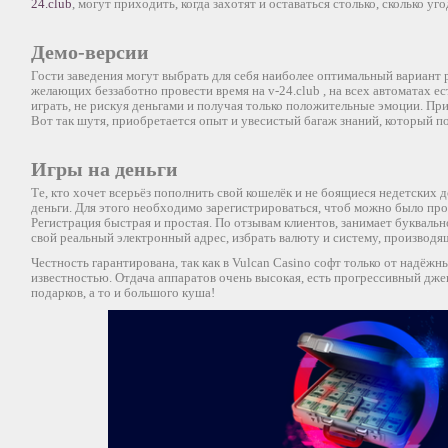
24.club
, могут приходить, когда захотят и оставаться столько, сколько уго
Демо-версии
Гости заведения могут выбрать для себя наиболее оптимальный вариант 
желающих беззаботно провести время на v-24.club , на всех автоматах 
играть, не рискуя деньгами и получая только положительные эмоции. Пр
Вот так шутя, приобретается опыт и увесистый багаж знаний, который п
Игры на деньги
Те, кто хочет всерьёз пополнить свой кошелёк и не боящиеся недетских 
деньги. Для этого необходимо зарегистрироваться, чтоб можно было про
Регистрация быстрая и простая. По отзывам клиентов, занимает буквальн
свой реальный электронный адрес, избрать валюту и систему, производ
Честность гарантирована, так как в Vulcan Casino софт только от надёж
известностью. Отдача аппаратов очень высокая, есть прогрессивный дже
подарков, а то и большого куша!