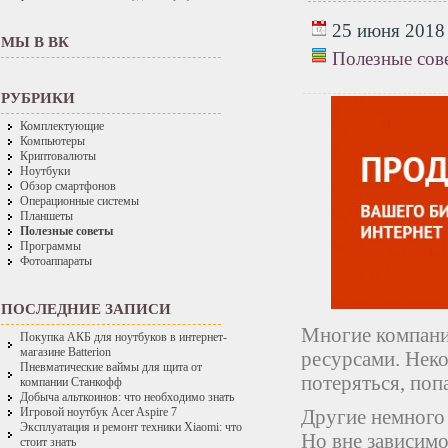
25 июня 2018 
МЫ В ВК
Полезные сов
РУБРИКИ
Комплектующие
Компьютеры
Криптовалюты
Ноутбуки
Обзор смартфонов
Операционные системы
Планшеты
Полезные советы
Программы
Фотоаппараты
ПОСЛЕДНИЕ ЗАПИСИ
Многие компани
Покупка АКБ для ноутбуков в интернет-
магазине Batterion
ресурсами. Неко
Пневматические ваймы для щита от
потеряться, поп
компании Станкофф
Добыча альткоинов: что необходимо знать
Другие немного 
Игровой ноутбук Acer Aspire 7
Эксплуатация и ремонт техники Xiaomi: что
Но вне зависимо
стоит знать