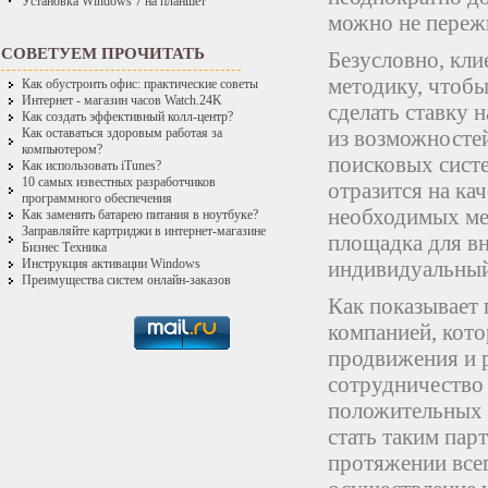
Установка Windows 7 на планшет
можно не переж
СОВЕТУЕМ ПРОЧИТАТЬ
Безусловно, кл
методику, чтобы
Как обустроить офис: практические советы
Интернет - магазин часов Watch.24K
сделать ставку 
Как создать эффективный колл-центр?
из возможностей
Как оставаться здоровым работая за
компьютером?
поисковых систе
Как использовать iTunes?
10 самых известных разработчиков
отразится на ка
программного обеспечения
необходимых мер
Как заменить батарею питания в ноутбуке?
Заправляйте картриджи в интернет-магазине
площадка для в
Бизнес Техника
индивидуальный 
Инструкция активации Windows
Преимущества систем онлайн-заказов
Как показывает 
компанией, кото
продвижения и р
сотрудничество 
положительных о
стать таким па
протяжении всег