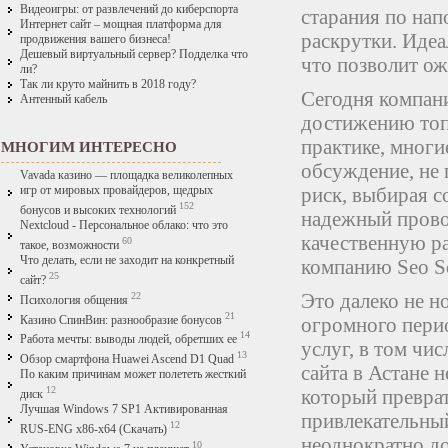
Видеоигры: от развлечений до киберспорта
старания по на
Интернет сайт – мощная платформа для
раскрутки. Иде
продвижения вашего бизнеса!
Дешевый виртуальный сервер? Подделка что
что позволит ож
ли?
Так ли круто майнить в 2018 году?
Сегодня компан
Антенный кабель
достижению топ
практике, многи
МНОГИМ ИНТЕРЕСНО
обсуждение, не 
Vavada казино — площадка великолепных
риск, выбирая с
игр от мировых провайдеров, щедрых
152
бонусов и высоких технологий
надежный прово
Nextcloud - Персональное облако: что это
качественную ра
60
такое, возможности
Что делать, если не заходит на конкретный
компанию Seo So
25
сайт?
Это далеко не н
22
Психология общения
21
огромного перио
Казино СпинВин: разнообразие бонусов
14
Работа мечты: выводы людей, обретших ее
услуг, в том чи
13
Обзор смартфона Huawei Ascend D1 Quad
сайта в Астане 
По каким причинам может полететь жесткий
12
который преврат
диск
Лучшая Windows 7 SP1 Активированная
привлекательны
12
RUS-ENG x86-x64 (Скачать)
неоднократно до
10