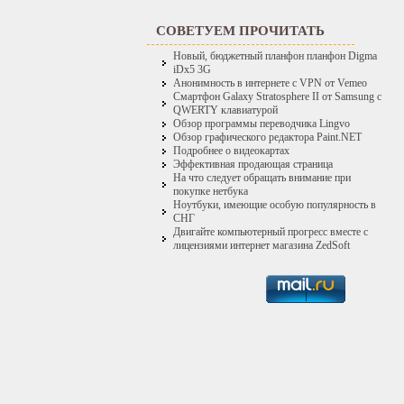
СОВЕТУЕМ ПРОЧИТАТЬ
Новый, бюджетный планфон планфон Digma
iDx5 3G
Анонимность в интернете с VPN от Vemeo
Смартфон Galaxy Stratosphere II от Samsung с
QWERTY клавиатурой
Обзор программы переводчика Lingvo
Обзор графического редактора Paint.NET
Подробнее о видеокартах
Эффективная продающая страница
На что следует обращать внимание при
покупке нетбука
Ноутбуки, имеющие особую популярность в
СНГ
Двигайте компьютерный прогресс вместе с
лицензиями интернет магазина ZedSoft