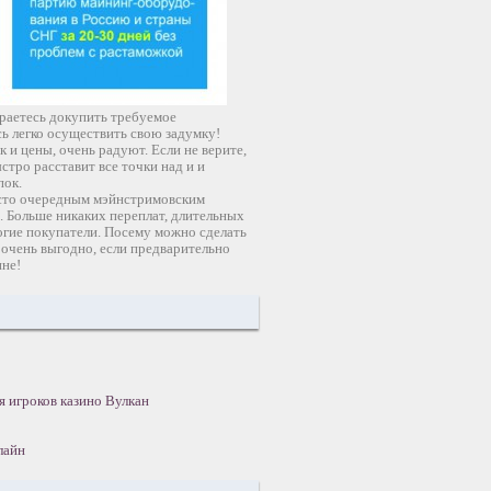
ираетесь докупить требуемое
ь легко осуществить свою задумку!
 и цены, очень радуют. Если не верите,
стро расставит все точки над и и
пок.
росто очередным мэйнстримовским
о. Больше никаких переплат, длительных
огие покупатели. Посему можно сделать
 очень выгодно, если предварительно
ине!
я игроков казино Вулкан
лайн