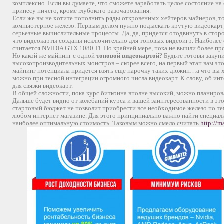
комплексно. Если вы думаете, что сможете заработать целое состояние на
принесу ничего, кроме глубокого разочарования.
Если же вы не хотите пополнить ряды откровенных хейтеров майнеров, т
компьютерное железо. Первым делом нужно подыскать крутую видеокарту
серьезные вычислительные процессы. Да, да, придется отодвинуть в стор
что видеокарты созданы исключительно для топовых видеоигр. Наиболее
считается NVIDIA GTX 1080 Ti. По крайней мере, пока не вышли более п
Но какой же майнинг с одной
топовой видеокартой
? Будьте готовы заку
высокопроизводительных монстров – скорее всего, на первый этап вам это
майнинг потенциала придется взять еще парочку таких дюжин…а что вы х
можно при тесной интеграции огромного числа видеокарт. К слову, об ин
для связки видеокарт.
В общей сложности, пока курс биткоина вполне высокий, можно планиров
Дальше будет видно от колебаний курса и вашей заинтересованности в это
стартовый бюджет не позволит приобрести все необходимое железо по те
любом интернет магазине. Для этого принципиально важно найти специа
наиболее оптимальную стоимость. Таковым можно смело считать
http://m