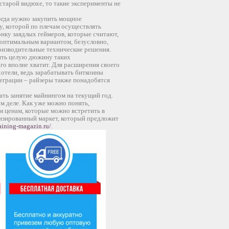
 старой видюхе, то такие эксперименты не
огда нужно закупить мощное
, которой по плечам осуществлять
онку заядлых геймеров, которые считают,
 оптимальным вариантом, безусловно,
роизводительные технические решения.
пить целую дюжину таких
го вполне хватит. Для расширения своего
отели, ведь зарабатывать биткоины
теграции – райзеры также понадобятся
ать занятие майнингом на текущий год.
м деле. Как уже можно понять,
м ценам, которые можно встретить в
лизированный маркет, который предложит
aining-magazin.ru/
.