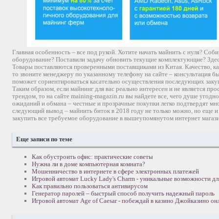
Главная особенность – все под рукой. Хотите начать майнить с нуля? Соб
оборудование? Поставили задачу обновить текущие комплектующие? Здес
Товары поставляются проверенными поставщиками из Китая. Качество, как
то звоните менеджеру по указанному телефону на сайте – консультация бы
поможет сориентироваться касательно осуществления последующих заку
Таким образом, если майнинг для вас реально интересен и не является п
трендом, то на сайте maining-magazin.ru вы найдете все, чего душе угодн
ожиданий и обмана – честные и прозрачные покупки легко подтвердят мн
следующий вывод – майнить биток в 2018 году не только можно, но еще и
закупить все требуемое оборудование в вышеупомянутом интернет магаз
Еще записи по теме
Как обустроить офис: практические советы
Нужна ли в доме компьютерная комната?
Мошенничество в интернете в сфере электронных платежей
Игровой автомат Lucky Lady's Charm - уникальные возможности дл
Как правильно пользоваться антивирусом
Генератор паролей – быстрый способ получить надежный пароль
Игровой автомат Age of Caesar - побеждай в казино Джойказино он