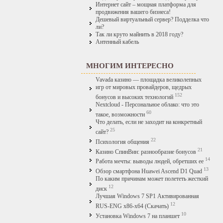
Интернет сайт – мощная платформа для
продвижения вашего бизнеса!
Дешевый виртуальный сервер? Подделка что
ли?
Так ли круто майнить в 2018 году?
Антенный кабель
МНОГИМ ИНТЕРЕСНО
Vavada казино — площадка великолепных
игр от мировых провайдеров, щедрых
152
бонусов и высоких технологий
Nextcloud - Персональное облако: что это
60
такое, возможности
Что делать, если не заходит на конкретный
25
сайт?
22
Психология общения
21
Казино СпинВин: разнообразие бонусов
14
Работа мечты: выводы людей, обретших ее
13
Обзор смартфона Huawei Ascend D1 Quad
По каким причинам может полететь жесткий
12
диск
Лучшая Windows 7 SP1 Активированная
12
RUS-ENG x86-x64 (Скачать)
10
Установка Windows 7 на планшет