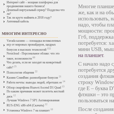
Интернет сайт – мощная платформа для
Многие планшет
продвижения вашего бизнеса!
Дешевый виртуальный сервер? Подделка что
же, как и на о
ли?
использовать, 
Так ли круто майнить в 2018 году?
Антенный кабель
надо, чтобы пл
мощности: проц
МНОГИМ ИНТЕРЕСНО
Ггб, поддержка
Vavada казино — площадка великолепных
потребуется: ха
игр от мировых провайдеров, щедрых
мини USB, мышь
152
бонусов и высоких технологий
Nextcloud - Персональное облако: что это
на планшет
.
60
такое, возможности
Что делать, если не заходит на конкретный
С начало надо 
25
сайт?
потребуется др
22
Психология общения
создания флэшк
21
Казино СпинВин: разнообразие бонусов
строку Windows
14
Работа мечты: выводы людей, обретших ее
13
где E – буква 
Обзор смартфона Huawei Ascend D1 Quad
По каким причинам может полететь жесткий
флэшки – это п
12
диск
пользоваться н
Лучшая Windows 7 SP1 Активированная
12
RUS-ENG x86-x64 (Скачать)
После создания
10
Установка Windows 7 на планшет