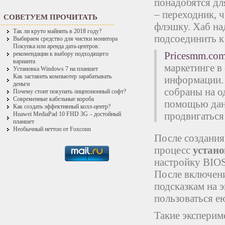
понадобятся дл
– переходник, 
СОВЕТУЕМ ПРОЧИТАТЬ
флэшку. Хаб на
Так ли круто майнить в 2018 году?
подсоединить к
Выбираем средство для чистки монитора
Покупка или аренда дата-центров:
Pricesmm.co
рекомендации к выбору подходящего
варианта
маркетинге в
Установка Windows 7 на планшет
Как заставить компьютер зарабатывать
информации. 
деньги
собраны на о
Почему стоит покупать лицензионный софт?
Современные кабельные короба
помощью данн
Как создать эффективный колл-центр?
продвигаться 
Huawei MediaPad 10 FHD 3G – достойный
планшет
Необычный неттоп от Foxconn
После создания
процесс
устан
настройку BIOS
После включени
подсказкам на 
пользоваться е
Такие эксперим