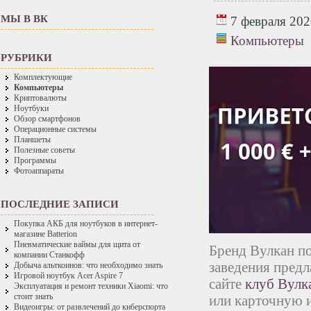
МЫ В ВК
7 февраля 2020
Компьютеры
РУБРИКИ
Комплектующие
Компьютеры
Криптовалюты
Ноутбуки
Обзор смартфонов
Операционные системы
Планшеты
Полезные советы
Программы
Фотоаппараты
ПОСЛЕДНИЕ ЗАПИСИ
Покупка АКБ для ноутбуков в интернет-
магазине Batterion
Пневматические ваймы для щита от
Бренд Вулкан по
компании Станкофф
заведения предл
Добыча альткоинов: что необходимо знать
Игровой ноутбук Acer Aspire 7
сайте
клуб Вулк
Эксплуатация и ремонт техники Xiaomi: что
стоит знать
или карточную 
Видеоигры: от развлечений до киберспорта