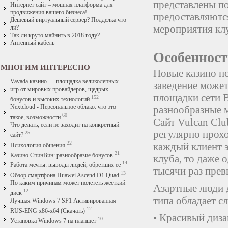
представлены п
Интернет сайт – мощная платформа для
продвижения вашего бизнеса!
предоставляютс
Дешевый виртуальный сервер? Подделка что
мероприятия кл
ли?
Так ли круто майнить в 2018 году?
Антенный кабель
Особенност
МНОГИМ ИНТЕРЕСНО
Новые казино п
Vavada казино — площадка великолепных
заведение может
игр от мировых провайдеров, щедрых
площадки сети В
152
бонусов и высоких технологий
Nextcloud - Персональное облако: что это
разнообразные 
60
такое, возможности
Сайт Vulcan Clu
Что делать, если не заходит на конкретный
регулярно прохо
25
сайт?
22
каждый клиент э
Психология общения
21
Казино СпинВин: разнообразие бонусов
клуба, то даже
14
Работа мечты: выводы людей, обретших ее
тысячи раз пре
13
Обзор смартфона Huawei Ascend D1 Quad
По каким причинам может полететь жесткий
Азартные люди 
12
диск
типа обладает 
Лучшая Windows 7 SP1 Активированная
12
RUS-ENG x86-x64 (Скачать)
• Красивый диз
10
Установка Windows 7 на планшет