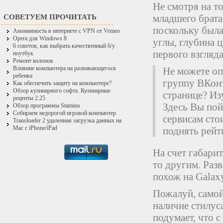
Не смотря на то
младшего брата 
СОВЕТУЕМ ПРОЧИТАТЬ
поскольку была
Анонимность в интернете с VPN от Vemeo
Opera для Windows 8
углы, глубина ц
6 советов, как выбрать качественный б/у
первого взгляда
ноутбук
Ремонт колонок
Влияние компьютера на развивающегося
Не можете оп
ребенка
группу ВКонт
Как обеспечить защиту на компьютере?
Обзор кулинарного софта. Кулинарные
странице? Из
рецепты 2.25
Здесь Вы пой
Обзор программы Stamina
Собираем недорогой игровой компьютер
сервисам сто
Transloader 2 удаленная загрузка данных на
Mac с iPhone/iPad
поднять рейт
На счет габарит
то другим. Раз
похож на Galaxy
Пожалуй, самой
наличие стилуса
подумает, что с