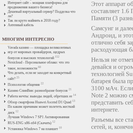
Этот аппарат о
Интернет сайт – мощная платформа для
продвижения вашего бизнеса!
составляет 1.6 
Дешевый виртуальный сервер? Подделка что
ли?
Памяти (3 разн
Так ли круто майнить в 2018 году?
Антенный кабель
Самсунг и дале
Андроид, и этот
МНОГИМ ИНТЕРЕСНО
отлично себя з
Vavada казино — площадка великолепных
расходующая б
игр от мировых провайдеров, щедрых
152
бонусов и высоких технологий
Нельзя не отме
Nextcloud - Персональное облако: что это
девайся и огро
60
такое, возможности
технологией Su
Что делать, если не заходит на конкретный
25
сайт?
батарея была п
22
Психология общения
3100 мАч. Если 
21
Казино СпинВин: разнообразие бонусов
Note 2 можно с
14
Работа мечты: выводы людей, обретших ее
представить себ
13
Обзор смартфона Huawei Ascend D1 Quad
По каким причинам может полететь жесткий
интернете.
12
диск
Лучшая Windows 7 SP1 Активированная
Разъемы все ст
12
RUS-ENG x86-x64 (Скачать)
сетей, и, конеч
10
Установка Windows 7 на планшет