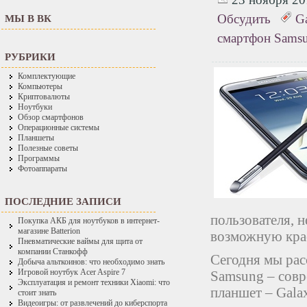
Обсудить
G
МЫ В ВК
смартфон Sams
РУБРИКИ
Комплектующие
Компьютеры
Криптовалюты
Ноутбуки
Обзор смартфонов
Операционные системы
Планшеты
Полезные советы
Программы
Фотоаппараты
ПОСЛЕДНИЕ ЗАПИСИ
пользователя, 
Покупка АКБ для ноутбуков в интернет-
магазине Batterion
возможную кра
Пневматические ваймы для щита от
компании Станкофф
Сегодня мы рас
Добыча альткоинов: что необходимо знать
Игровой ноутбук Acer Aspire 7
Samsung – совр
Эксплуатация и ремонт техники Xiaomi: что
планшет – Galax
стоит знать
Видеоигры: от развлечений до киберспорта