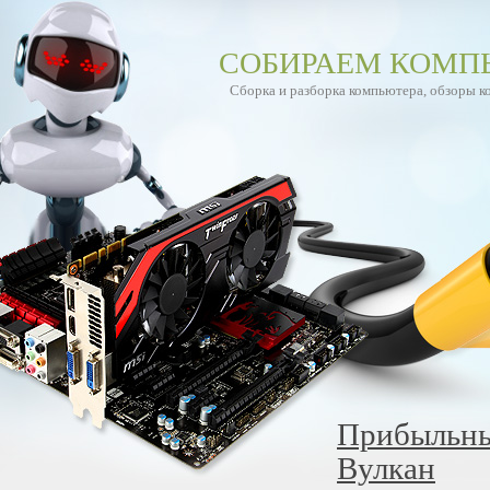
СОБИРАЕМ КОМП
Сборка и разборка компьютера, обзоры 
Прибыльный
Вулкан