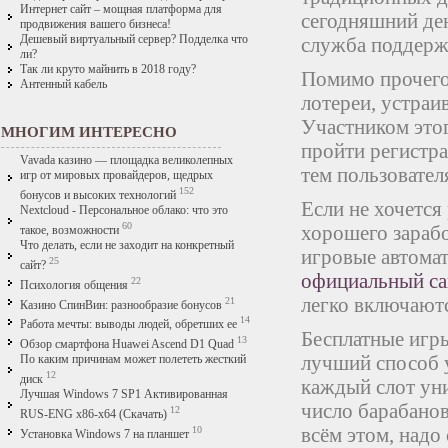
Интернет сайт – мощная платформа для
сегодняшний ден
продвижения вашего бизнеса!
Дешевый виртуальный сервер? Подделка что
служба поддерж
ли?
Так ли круто майнить в 2018 году?
Помимо прочего,
Антенный кабель
лотереи, устра
Участником этог
МНОГИМ ИНТЕРЕСНО
пройти регистра
Vavada казино — площадка великолепных
тем пользователя
игр от мировых провайдеров, щедрых
152
бонусов и высоких технологий
Если не хочется
Nextcloud - Персональное облако: что это
60
хорошего зарабо
такое, возможности
Что делать, если не заходит на конкретный
игровые автома
25
сайт?
официальный са
22
Психология общения
легко включают
21
Казино СпинВин: разнообразие бонусов
14
Работа мечты: выводы людей, обретших ее
Бесплатные игры
13
Обзор смартфона Huawei Ascend D1 Quad
лучший способ у
По каким причинам может полететь жесткий
12
диск
каждый слот ун
Лучшая Windows 7 SP1 Активированная
число барабанов
12
RUS-ENG x86-x64 (Скачать)
всём этом, надо
10
Установка Windows 7 на планшет