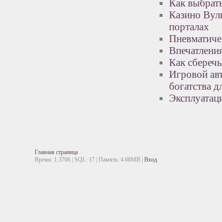
Как выбрат
Казино Вулк
порталах
Пневматиче
Впечатления
Как сбереч
Игровой авт
богатства д
Эксплуатаци
Главная страница
Время: 1.3706 | SQL: 17 | Память: 4.68MB
|
Вход