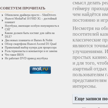
смысл делать ре
геймеру приходи
СОВЕТУЕМ ПРОЧИТАТЬ
чем найдётся им
Обновляем драйвера просто – SlimDrivers
Huawei MediaPad 10 FHD 3G – достойный
постоянно и игр
планшет
Ноутбуки, имеющие особую популярность в
Несмотря на об
СНГ
посетителей каз
Каким должен быть хостинг для сайта на
DLE?
классические п
Два новых планшета от Barnes & Noble
Обзор смартфона Huawei Ascend D1 Quad
являются точны
Правильный выбор кулера для процессора
улучшениями. И
Роль термопасты в компьютере и ее замена
Что такое BIOS
простых казино.
Не работает DVD привод ноутбука
и для того, что
азартный отдых
пользователям г
представителям 
интересны.
Еще записи по