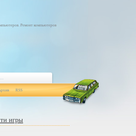
омпьютеров. Ремонт компьютеров
Архив
RSS
сти игры