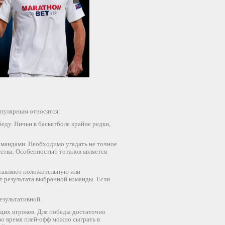
опулярным относятся:
еду. Ничьи в баскетболе крайне редки,
омандами. Необходимо угадать не точное
ества. Особенностью тоталов является
ставляют положительную или
т результата выбранной команды. Если
езультативной.
щих игроков. Для победы достаточно
 во время плей-офф можно сыграть в