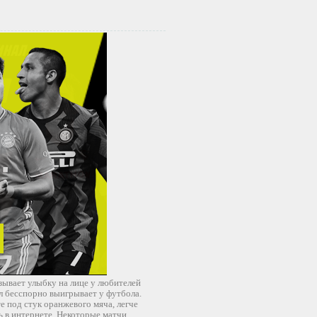
зывает улыбку на лице у любителей
ол бесспорно выигрывает у футбола.
 под стук оранжевого мяча, легче
 в интернете. Некоторые матчи