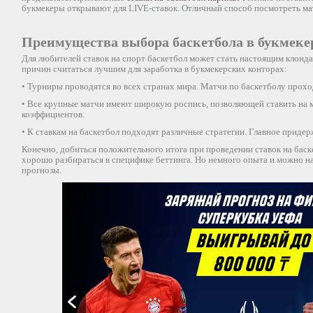
букмекеры открывают для LIVE-ставок. Отличный способ посмотреть мат
Преимущества выбора баскетбола в букмек
Для любителей ставок на спорт баскетбол может стать настоящим клонда
причин считаться лучшим для заработка в букмекерских конторах:
• Турниры проводятся во всех странах мира. Матчи по баскетболу прохо
• Все крупные матчи имеют широкую роспись, позволяющей ставить на
коэффициентов.
• К ставкам на баскетбол подходят различные стратегии. Главное приде
Конечно, добиться положительного итога при проведении ставок на баске
хорошо разбираться в специфике беттинга. Но немного опыта и можно 
прогнозы.