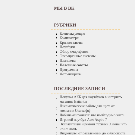
МЫ В ВК
РУБРИКИ
Комплектующие
Компьютеры
Криптовалюты
Ноутбуки
Обзор смартфонов
Операционные системы
Планшеты
Полезные советы
Программы
Фотоаппараты
ПОСЛЕДНИЕ ЗАПИСИ
Покупка АКБ для ноутбуков в интернет-
магазине Batterion
Пневматические ваймы для щита от
компании Станкофф
Добыча альткоинов: что необходимо знать
Игровой ноутбук Acer Aspire 7
Эксплуатация и ремонт техники Xiaomi: что
стоит знать
Видеоигры: от развлечений до киберспорта