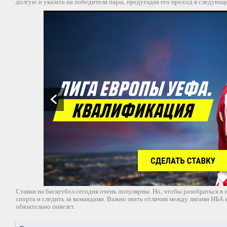
долгую и указать на победителя пары, предугадав его проход в следующ
Ставки на баскетбол сегодня очень популярны. Но, чтобы разобраться в
спорта и следить за командами. Важно знать отличия между лигами НБА 
обязательно повезет.