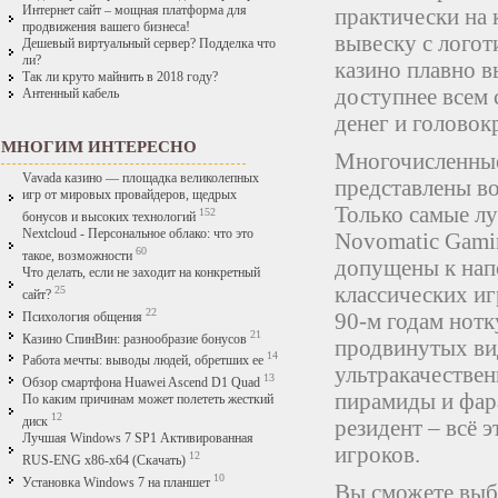
Интернет сайт – мощная платформа для
практически на
продвижения вашего бизнеса!
вывеску с лого
Дешевый виртуальный сервер? Подделка что
ли?
казино плавно в
Так ли круто майнить в 2018 году?
доступнее всем 
Антенный кабель
денег и голово
МНОГИМ ИНТЕРЕСНО
Многочисленные
Vavada казино — площадка великолепных
представлены во
игр от мировых провайдеров, щедрых
Только самые лу
152
бонусов и высоких технологий
Nextcloud - Персональное облако: что это
Novomatic Gamin
60
такое, возможности
допущены к нап
Что делать, если не заходит на конкретный
классических и
25
сайт?
22
90-м годам нот
Психология общения
21
Казино СпинВин: разнообразие бонусов
продвинутых ви
14
Работа мечты: выводы людей, обретших ее
ультракачествен
13
Обзор смартфона Huawei Ascend D1 Quad
пирамиды и фар
По каким причинам может полететь жесткий
12
резидент – всё 
диск
Лучшая Windows 7 SP1 Активированная
игроков.
12
RUS-ENG x86-x64 (Скачать)
10
Установка Windows 7 на планшет
Вы сможете выб