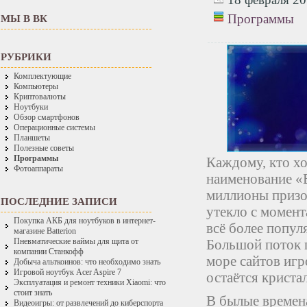
Программы
МЫ В ВК
РУБРИКИ
Комплектующие
Компьютеры
Криптовалюты
Ноутбуки
Обзор смартфонов
Операционные системы
Планшеты
Полезные советы
Программы
Каждому, кто хо
Фотоаппараты
наименование «
миллионы призо
ПОСЛЕДНИЕ ЗАПИСИ
утекло с момент
Покупка АКБ для ноутбуков в интернет-
всё более попу
магазине Batterion
Большой поток 
Пневматические ваймы для щита от
компании Станкофф
море сайтов игр
Добыча альткоинов: что необходимо знать
Игровой ноутбук Acer Aspire 7
остаётся криста
Эксплуатация и ремонт техники Xiaomi: что
стоит знать
В былые времена
Видеоигры: от развлечений до киберспорта