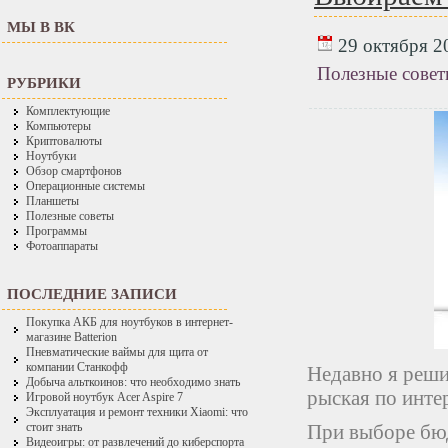
МЫ В ВК
29 октября 20
Полезные сове
РУБРИКИ
Комплектующие
Компьютеры
Криптовалюты
Ноутбуки
Обзор смартфонов
Операционные системы
Планшеты
Полезные советы
Программы
Фотоаппараты
ПОСЛЕДНИЕ ЗАПИСИ
Покупка АКБ для ноутбуков в интернет-
магазине Batterion
Пневматические ваймы для щита от
компании Станкофф
Недавно я реши
Добыча альткоинов: что необходимо знать
рыская по интер
Игровой ноутбук Acer Aspire 7
Эксплуатация и ремонт техники Xiaomi: что
При выборе бюд
стоит знать
Видеоигры: от развлечений до киберспорта