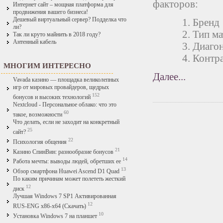
факторов:
Интернет сайт – мощная платформа для
продвижения вашего бизнеса!
Дешевый виртуальный сервер? Подделка что
Бренд
ли?
Тип м
Так ли круто майнить в 2018 году?
Антенный кабель
Диаго
Контр
МНОГИМ ИНТЕРЕСНО
Далее...
Vavada казино — площадка великолепных
игр от мировых провайдеров, щедрых
152
бонусов и высоких технологий
Nextcloud - Персональное облако: что это
60
такое, возможности
Что делать, если не заходит на конкретный
25
сайт?
22
Психология общения
21
Казино СпинВин: разнообразие бонусов
14
Работа мечты: выводы людей, обретших ее
13
Обзор смартфона Huawei Ascend D1 Quad
По каким причинам может полететь жесткий
12
диск
Лучшая Windows 7 SP1 Активированная
12
RUS-ENG x86-x64 (Скачать)
10
Установка Windows 7 на планшет