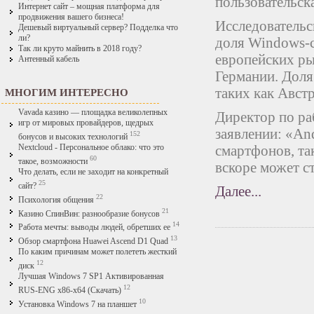
пользовательск
Интернет сайт – мощная платформа для
продвижения вашего бизнеса!
Исследовательс
Дешевый виртуальный сервер? Подделка что
ли?
доля Windows-с
Так ли круто майнить в 2018 году?
европейских ры
Антенный кабель
Германии. Доля
таких как Авст
МНОГИМ ИНТЕРЕСНО
Vavada казино — площадка великолепных
Директор по ра
игр от мировых провайдеров, щедрых
заявлении: «An
152
бонусов и высоких технологий
смартфонов, так
Nextcloud - Персональное облако: что это
60
такое, возможности
вскоре может с
Что делать, если не заходит на конкретный
25
сайт?
Далее...
22
Психология общения
21
Казино СпинВин: разнообразие бонусов
14
Работа мечты: выводы людей, обретших ее
13
Обзор смартфона Huawei Ascend D1 Quad
По каким причинам может полететь жесткий
12
диск
Лучшая Windows 7 SP1 Активированная
12
RUS-ENG x86-x64 (Скачать)
10
Установка Windows 7 на планшет