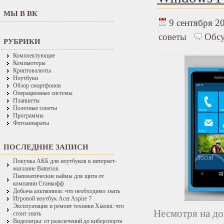
МЫ В ВК
9 сентября 20
советы
Обсу
РУБРИКИ
Комплектующие
Компьютеры
Криптовалюты
Ноутбуки
Обзор смартфонов
Операционные системы
Планшеты
Полезные советы
Программы
Фотоаппараты
ПОСЛЕДНИЕ ЗАПИСИ
Покупка АКБ для ноутбуков в интернет-
магазине Batterion
Пневматические ваймы для щита от
компании Станкофф
Добыча альткоинов: что необходимо знать
Игровой ноутбук Acer Aspire 7
Эксплуатация и ремонт техники Xiaomi: что
Несмотря на до
стоит знать
Видеоигры: от развлечений до киберспорта