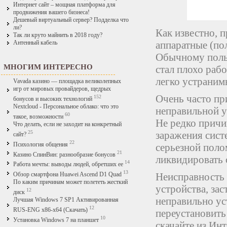
Интернет сайт – мощная платформа для
продвижения вашего бизнеса!
Дешевый виртуальный сервер? Подделка что
ли?
Как известно, 
Так ли круто майнить в 2018 году?
аппаратные (по
Антенный кабель
Обычному польз
МНОГИМ ИНТЕРЕСНО
стал плохо раб
легко устраним
Vavada казино — площадка великолепных
игр от мировых провайдеров, щедрых
Очень часто пр
152
бонусов и высоких технологий
Nextcloud - Персональное облако: что это
неправильной 
60
такое, возможности
Не редко причи
Что делать, если не заходит на конкретный
25
заражения сист
сайт?
22
Психология общения
серьезной поло
21
Казино СпинВин: разнообразие бонусов
ликвидировать 
14
Работа мечты: выводы людей, обретших ее
13
Неисправность 
Обзор смартфона Huawei Ascend D1 Quad
По каким причинам может полететь жесткий
устройства, зас
12
диск
неправильно ус
Лучшая Windows 7 SP1 Активированная
12
RUS-ENG x86-x64 (Скачать)
переустановить 
10
Установка Windows 7 на планшет
скачайте из Ин