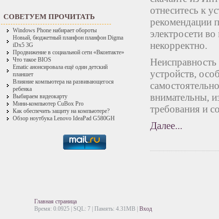
отнеситесь к у
СОВЕТУЕМ ПРОЧИТАТЬ
рекомендации по
Windows Phone набирает обороты
электросети во
Новый, бюджетный планфон планфон Digma
некорректно.
iDx5 3G
Продвижение в социальной сети «Вконтакте»
Неисправность
Что такое BIOS
Ematic анонсировала ещё один детский
устройств, осо
планшет
Влияние компьютера на развивающегося
самостоятельно
ребенка
внимательны, и
Выбираем видеокарту
Мини-компьютер CuBox Pro
требования и с
Как обеспечить защиту на компьютере?
Обзор ноутбука Lenovo IdeaPad G580GH
Далее...
Главная страница
Время: 0.0925 | SQL: 7 | Память: 4.31MB
|
Вход