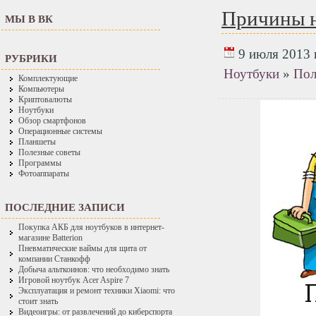
Причины н
МЫ В ВК
9 июля 2013 г
РУБРИКИ
Ноутбуки
»
Пол
Комплектующие
Компьютеры
Криптовалюты
Ноутбуки
Обзор смартфонов
Операционные системы
Планшеты
Полезные советы
Программы
Фотоаппараты
ПОСЛЕДНИЕ ЗАПИСИ
Покупка АКБ для ноутбуков в интернет-
магазине Batterion
Пневматические ваймы для щита от
компании Станкофф
Добыча альткоинов: что необходимо знать
Игровой ноутбук Acer Aspire 7
Эксплуатация и ремонт техники Xiaomi: что
стоит знать
Видеоигры: от развлечений до киберспорта