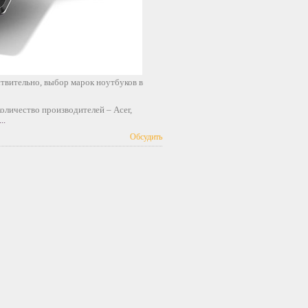
твительно, выбор марок ноутбуков в
оличество производителей – Acer,
..
Обсудить