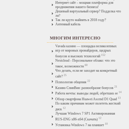
Интернет сайт – мощная платформа для
продвижения вашего бизнеса!
Дешевый виртуальный сервер? Подделка что
ли?
Так ли круто майнить в 2018 году?
Антенный кабель
МНОГИМ ИНТЕРЕСНО
Vavada казино — площадка великолепных
игр от мировых провайдеров, щедрых
152
бонусов и высоких технологий
Nextcloud - Персональное облако: что это
60
такое, возможности
Что делать, если не заходит на конкретный
25
сайт?
22
Психология общения
21
Казино СпинВин: разнообразие бонусов
14
Работа мечты: выводы людей, обретших ее
13
Обзор смартфона Huawei Ascend D1 Quad
По каким причинам может полететь жесткий
12
диск
Лучшая Windows 7 SP1 Активированная
12
RUS-ENG x86-x64 (Скачать)
10
Установка Windows 7 на планшет