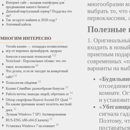
многообразии к
Интернет сайт – мощная платформа для
продвижения вашего бизнеса!
выбрать то, что
Дешевый виртуальный сервер? Подделка что
ли?
первоклассник, 
Так ли круто майнить в 2018 году?
Антенный кабель
Полезные 
МНОГИМ ИНТЕРЕСНО
1. Оригинальный
входить в новы
Vavada казино — площадка великолепных
игр от мировых провайдеров, щедрых
приятным подар
152
бонусов и высоких технологий
современных «п
Nextcloud - Персональное облако: что это
60
варианты на вы
такое, возможности
Что делать, если не заходит на конкретный
25
сайт?
«
Будильни
22
Психология общения
отсоединяет
21
Казино СпинВин: разнообразие бонусов
комнате. О
14
Работа мечты: выводы людей, обретших ее
и установит
13
Обзор смартфона Huawei Ascend D1 Quad
По каким причинам может полететь жесткий
«
Убегающи
12
диск
сигнала гад
Лучшая Windows 7 SP1 Активированная
Поэтому, ч
12
RUS-ENG x86-x64 (Скачать)
10
Установка Windows 7 на планшет
постараться