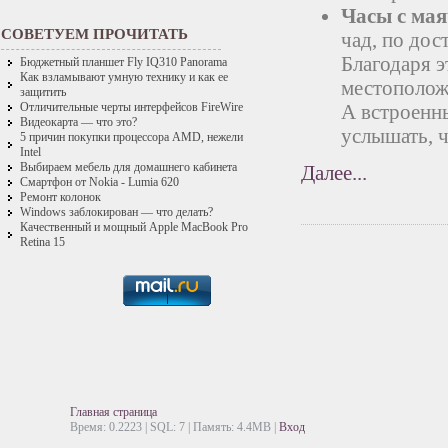
Часы с ма
СОВЕТУЕМ ПРОЧИТАТЬ
чад, по до
Благодаря э
Бюджетный планшет Fly IQ310 Panorama
Как взламывают умную технику и как ее
местоположе
защитить
А встроенн
Отличительные черты интерфейсов FireWire
Видеокарта — что это?
услышать, ч
5 причин покупки процессора AMD, нежели
Intel
Выбираем мебель для домашнего кабинета
Далее...
Смартфон от Nokia - Lumia 620
Ремонт колонок
Windows заблокирован — что делать?
Качественный и мощный Apple MacBook Pro
Retina 15
Главная страница
Время: 0.2223 | SQL: 7 | Память: 4.4MB
|
Вход