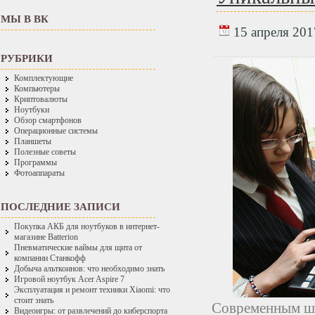
МЫ В ВК
15 апреля 2017
РУБРИКИ
Комплектующие
Компьютеры
Криптовалюты
Ноутбуки
Обзор смартфонов
Операционные системы
Планшеты
Полезные советы
Программы
Фотоаппараты
ПОСЛЕДНИЕ ЗАПИСИ
Покупка АКБ для ноутбуков в интернет-
магазине Batterion
Пневматические ваймы для щита от
компании Станкофф
Добыча альткоинов: что необходимо знать
Игровой ноутбук Acer Aspire 7
Эксплуатация и ремонт техники Xiaomi: что
стоит знать
Современным ш
Видеоигры: от развлечений до киберспорта