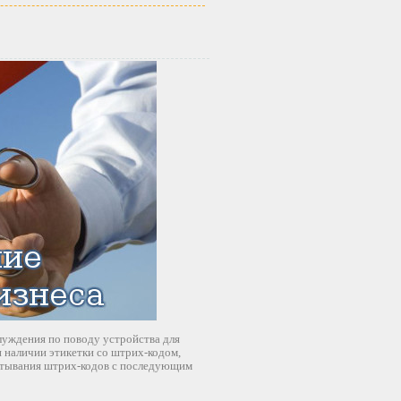
луждения по поводу устройства для
и наличии этикетки со штрих-кодом,
читывания штрих-кодов с последующим