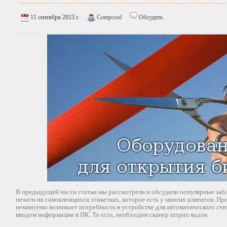
11 сентября 2013 г.
Compcool
Обсудить
В предыдущей части статьи мы рассмотрели и обсудили популярные заб
печати на самоклеящихся этикетках, которое есть у многих клиентов. Пр
неминуемо возникает потребность в устройстве для автоматического с
вводом информации в ПК. То есть, необходим сканер штрих-кодов.