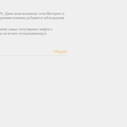
%. Даже использование сети Интернет в
ждениям новичка добавятся заблуждения
вания самых популярных мифов о
о вы получите исчерпывающую
Обсудить