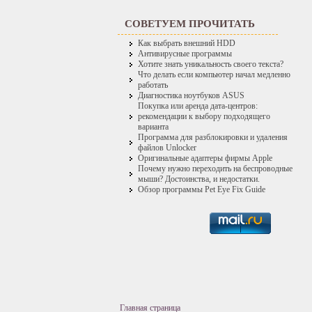
СОВЕТУЕМ ПРОЧИТАТЬ
Как выбрать внешний HDD
Антивирусные программы
Хотите знать уникальность своего текста?
Что делать если компьютер начал медленно
работать
Диагностика ноутбуков ASUS
Покупка или аренда дата-центров:
рекомендации к выбору подходящего
варианта
Программа для разблокировки и удаления
файлов Unlocker
Оригинальные адаптеры фирмы Apple
Почему нужно переходить на беспроводные
мыши? Достоинства, и недостатки.
Обзор программы Pet Eye Fix Guide
Главная страница