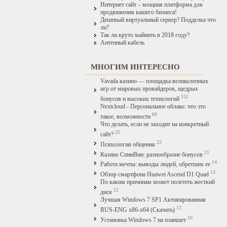
Интернет сайт – мощная платформа для
продвижения вашего бизнеса!
Дешевый виртуальный сервер? Подделка что
ли?
Так ли круто майнить в 2018 году?
Антенный кабель
МНОГИМ ИНТЕРЕСНО
Vavada казино — площадка великолепных
игр от мировых провайдеров, щедрых
152
бонусов и высоких технологий
Nextcloud - Персональное облако: что это
60
такое, возможности
Что делать, если не заходит на конкретный
25
сайт?
22
Психология общения
21
Казино СпинВин: разнообразие бонусов
14
Работа мечты: выводы людей, обретших ее
13
Обзор смартфона Huawei Ascend D1 Quad
По каким причинам может полететь жесткий
12
диск
Лучшая Windows 7 SP1 Активированная
12
RUS-ENG x86-x64 (Скачать)
10
Установка Windows 7 на планшет