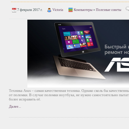
7 февраля 2017 г.
Victoria
Компьютеры
»
Полезные советы
Техника Asus – самая качественная техника. Однако сколь бы качественн
от поломки. В случае поломки ноутбука, не нужно самостоятельно пытат
более исправить её.
Далее...