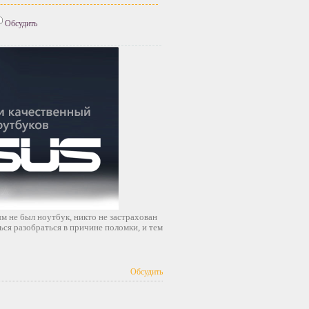
Обсудить
ым не был ноутбук, никто не застрахован
ься разобраться в причине поломки, и тем
Обсудить