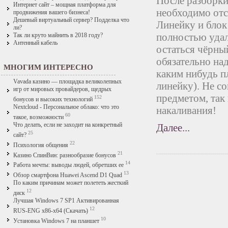
После разборки
Интернет сайт – мощная платформа для
необходимо отс
продвижения вашего бизнеса!
Дешевый виртуальный сервер? Подделка что
Линейку и блок
ли?
полностью удал
Так ли круто майнить в 2018 году?
Антенный кабель
остаться чёрный
обязательно на
МНОГИМ ИНТЕРЕСНО
каким нибудь 
Vavada казино — площадка великолепных
линейку). Не с
игр от мировых провайдеров, щедрых
предметом, так
152
бонусов и высоких технологий
Nextcloud - Персональное облако: что это
накаливания!
60
такое, возможности
Что делать, если не заходит на конкретный
Далее...
25
сайт?
22
Психология общения
21
Казино СпинВин: разнообразие бонусов
14
Работа мечты: выводы людей, обретших ее
13
Обзор смартфона Huawei Ascend D1 Quad
По каким причинам может полететь жесткий
12
диск
Лучшая Windows 7 SP1 Активированная
12
RUS-ENG x86-x64 (Скачать)
10
Установка Windows 7 на планшет