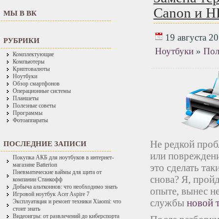
Canon и HP
МЫ В ВК
19 августа 20
РУБРИКИ
Ноутбуки
»
Пол
Комплектующие
Компьютеры
Криптовалюты
Ноутбуки
Обзор смартфонов
Операционные системы
Планшеты
Полезные советы
Программы
Фотоаппараты
Не редкой про
ПОСЛЕДНИЕ ЗАПИСИ
или повреждени
Покупка АКБ для ноутбуков в интернет-
магазине Batterion
это сделать так
Пневматические ваймы для щита от
снова? Я, прой
компании Станкофф
Добыча альткоинов: что необходимо знать
опыте, вынес н
Игровой ноутбук Acer Aspire 7
службы
новой 
Эксплуатация и ремонт техники Xiaomi: что
стоит знать
Видеоигры: от развлечений до киберспорта