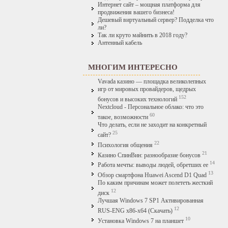
Интернет сайт – мощная платформа для
продвижения вашего бизнеса!
Дешевый виртуальный сервер? Подделка что
ли?
Так ли круто майнить в 2018 году?
Антенный кабель
МНОГИМ ИНТЕРЕСНО
Vavada казино — площадка великолепных
игр от мировых провайдеров, щедрых
152
бонусов и высоких технологий
Nextcloud - Персональное облако: что это
60
такое, возможности
Что делать, если не заходит на конкретный
25
сайт?
22
Психология общения
21
Казино СпинВин: разнообразие бонусов
14
Работа мечты: выводы людей, обретших ее
13
Обзор смартфона Huawei Ascend D1 Quad
По каким причинам может полететь жесткий
12
диск
Лучшая Windows 7 SP1 Активированная
12
RUS-ENG x86-x64 (Скачать)
10
Установка Windows 7 на планшет