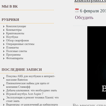
МЫ В ВК
6 февраля 201
Обсудить
РУБРИКИ
Комплектующие
Компьютеры
Криптовалюты
Ноутбуки
Обзор смартфонов
Операционные системы
Планшеты
Полезные советы
Программы
Фотоаппараты
ПОСЛЕДНИЕ ЗАПИСИ
Покупка АКБ для ноутбуков в интернет-
магазине Batterion
Пневматические ваймы для щита от
компании Станкофф
Добыча альткоинов: что необходимо знать
Игровой ноутбук Acer Aspire 7
Эксплуатация и ремонт техники Xiaomi: что
стоит знать
Во многих стра
Видеоигры: от развлечений до киберспорта