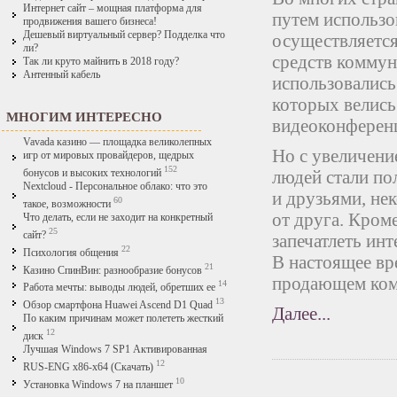
Интернет сайт – мощная платформа для
путем использо
продвижения вашего бизнеса!
Дешевый виртуальный сервер? Подделка что
осуществляется
ли?
средств коммун
Так ли круто майнить в 2018 году?
Антенный кабель
использовалис
которых велись
МНОГИМ ИНТЕРЕСНО
видеоконферен
Vavada казино — площадка великолепных
Но с увеличени
игр от мировых провайдеров, щедрых
152
людей стали по
бонусов и высоких технологий
Nextcloud - Персональное облако: что это
и друзьями, не
60
такое, возможности
от друга. Кром
Что делать, если не заходит на конкретный
25
сайт?
запечатлеть ин
22
Психология общения
В настоящее вр
21
Казино СпинВин: разнообразие бонусов
продающем ко
14
Работа мечты: выводы людей, обретших ее
13
Обзор смартфона Huawei Ascend D1 Quad
Далее...
По каким причинам может полететь жесткий
12
диск
Лучшая Windows 7 SP1 Активированная
12
RUS-ENG x86-x64 (Скачать)
10
Установка Windows 7 на планшет