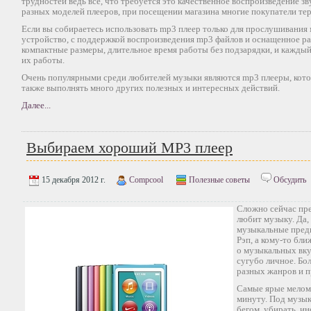
трудностей ведь все, что требуется это качественное воспроизведение зв
разных моделей плееров, при посещении магазина многие покупатели тер
Если вы собираетесь использовать mp3 плеер только для прослушивания
устройство, с поддержкой воспроизведения mp3 файлов и оснащенное р
компактные размеры, длительное время работы без подзарядки, и каждый
их работы.
Очень популярными среди любителей музыки являются mp3 плееры, кото
также выполнять много других полезных и интересных действий.
Далее...
Выбираем хороший MP3 плеер
15 декабря 2012 г.
Compcool
Полезные советы
Обсудить
Сложно сейчас пре
любит музыку. Да, 
музыкальные предп
Рэп, а кому-то бл
о музыкальных вку
сугубо личное. Бо
разных жанров и п
Самые ярые мелома
минуту. Под музык
бегом, убирать, ин