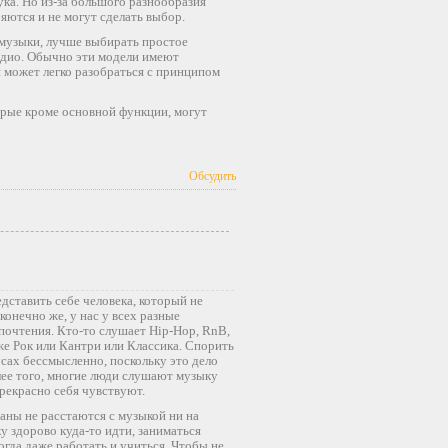
ука. Но из-за большого разнообразия
яются и не могут сделать выбор.
 музыки, лучше выбирать простое
адио. Обычно эти модели имеют
 может легко разобраться с принципом
рые кроме основной функции, могут
Обсудить
дставить себе человека, который не
конечно же, у нас у всех разные
очтения. Кто-то слушает Hip-Hop, RnB,
иже Рок или Кантри или Классика. Спорить
сах бессмысленно, поскольку это дело
лее того, многие люди слушают музыку
рекрасно себя чувствуют.
ны не расстаются с музыкой ни на
у здорово куда-то идти, заниматься
огда даже работать и учиться. Чтобы не