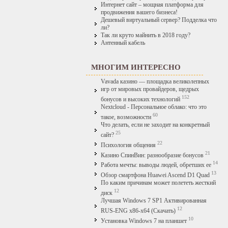
Интернет сайт – мощная платформа для
продвижения вашего бизнеса!
Дешевый виртуальный сервер? Подделка что
ли?
Так ли круто майнить в 2018 году?
Антенный кабель
МНОГИМ ИНТЕРЕСНО
Vavada казино — площадка великолепных
игр от мировых провайдеров, щедрых
152
бонусов и высоких технологий
Nextcloud - Персональное облако: что это
60
такое, возможности
Что делать, если не заходит на конкретный
25
сайт?
22
Психология общения
21
Казино СпинВин: разнообразие бонусов
14
Работа мечты: выводы людей, обретших ее
13
Обзор смартфона Huawei Ascend D1 Quad
По каким причинам может полететь жесткий
12
диск
Лучшая Windows 7 SP1 Активированная
12
RUS-ENG x86-x64 (Скачать)
10
Установка Windows 7 на планшет