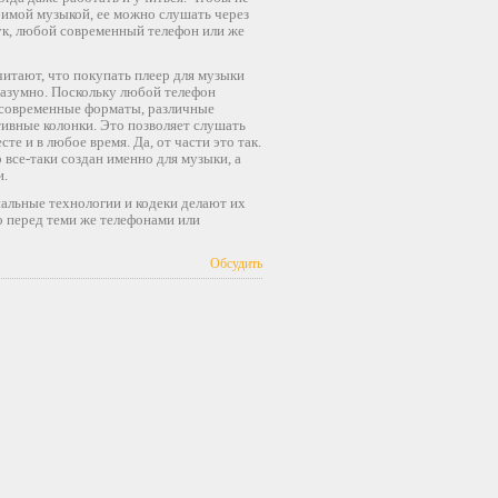
бимой музыкой, ее можно слушать через
к, любой современный телефон или же
итают, что покупать плеер для музыки
азумно. Поскольку любой телефон
 современные форматы, различные
ивные колонки. Это позволяет слушать
те и в любое время. Да, от части это так.
р все-таки создан именно для музыки, а
и.
иальные технологии и кодеки делают их
о перед теми же телефонами или
Обсудить