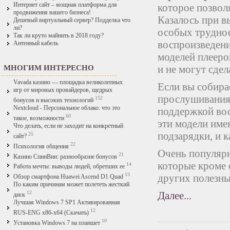
Интернет сайт – мощная платформа для
которое позвол
продвижения вашего бизнеса!
Казалось при в
Дешевый виртуальный сервер? Подделка что
ли?
особых трудност
Так ли круто майнить в 2018 году?
воспроизведени
Антенный кабель
моделей плееро
и не могут сдел
МНОГИМ ИНТЕРЕСНО
Vavada казино — площадка великолепных
Если вы собира
игр от мировых провайдеров, щедрых
прослушивания 
152
бонусов и высоких технологий
Nextcloud - Персональное облако: что это
поддержкой во
60
такое, возможности
эти модели име
Что делать, если не заходит на конкретный
подзарядки, и 
25
сайт?
22
Психология общения
Очень популяр
21
Казино СпинВин: разнообразие бонусов
которые кроме 
14
Работа мечты: выводы людей, обретших ее
13
других полезны
Обзор смартфона Huawei Ascend D1 Quad
По каким причинам может полететь жесткий
Далее...
12
диск
Лучшая Windows 7 SP1 Активированная
12
RUS-ENG x86-x64 (Скачать)
10
Установка Windows 7 на планшет