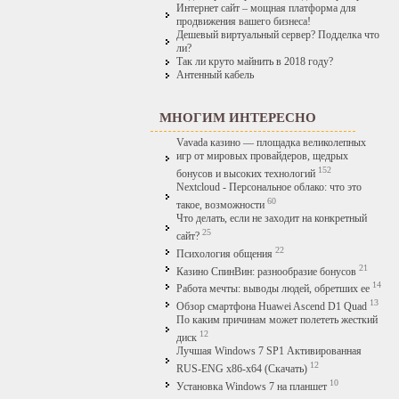
Интернет сайт – мощная платформа для
продвижения вашего бизнеса!
Дешевый виртуальный сервер? Подделка что
ли?
Так ли круто майнить в 2018 году?
Антенный кабель
МНОГИМ ИНТЕРЕСНО
Vavada казино — площадка великолепных
игр от мировых провайдеров, щедрых
152
бонусов и высоких технологий
Nextcloud - Персональное облако: что это
60
такое, возможности
Что делать, если не заходит на конкретный
25
сайт?
22
Психология общения
21
Казино СпинВин: разнообразие бонусов
14
Работа мечты: выводы людей, обретших ее
13
Обзор смартфона Huawei Ascend D1 Quad
По каким причинам может полететь жесткий
12
диск
Лучшая Windows 7 SP1 Активированная
12
RUS-ENG x86-x64 (Скачать)
10
Установка Windows 7 на планшет