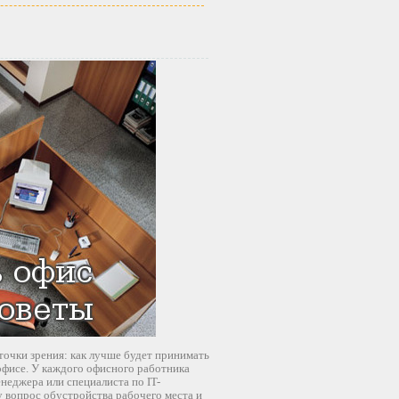
точки зрения: как лучше будет принимать
офисе. У каждого офисного работника
енеджера или специалиста по IT-
 вопрос обустройства рабочего места и