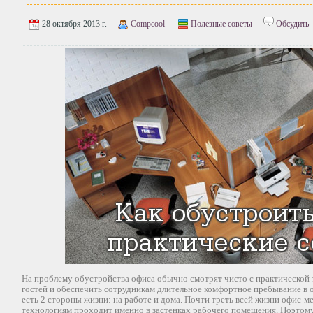
28 октября 2013 г.
Compcool
Полезные советы
Обсудить
На проблему обустройства офиса обычно смотрят чисто с практической 
гостей и обеспечить сотрудникам длительное комфортное пребывание в 
есть 2 стороны жизни: на работе и дома. Почти треть всей жизни офис-м
технологиям проходит именно в застенках рабочего помещения. Поэтому