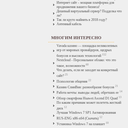
Интернет сайт – мощная платформа для
продвижения вашего бизнеса!
Дешевый виртуальный сервер? Подделка что
ли?
Так ли круто майнить в 2018 году?
Антенный кабель
МНОГИМ ИНТЕРЕСНО
Vavada казино — площадка великолепных
игр от мировых провайдеров, щедрых
152
бонусов и высоких технологий
Nextcloud - Персональное облако: что это
60
такое, возможности
Что делать, если не заходит на конкретный
25
сайт?
22
Психология общения
21
Казино СпинВин: разнообразие бонусов
14
Работа мечты: выводы людей, обретших ее
13
Обзор смартфона Huawei Ascend D1 Quad
По каким причинам может полететь жесткий
12
диск
Лучшая Windows 7 SP1 Активированная
12
RUS-ENG x86-x64 (Скачать)
10
Установка Windows 7 на планшет