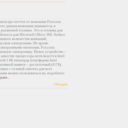
жем про неттоп от компании Foxconn.
что данная компания занимается, в
 различной техники. Это и техника для
iphone) и для Microsoft (Xbox 360, Surface
ольшого количества компаний,
уском электроники. Но кроме
электронными гигантами, Foxconn
венную электронику. Новое устройство –
 качестве процессора используется Intel
той 1.86 гигагерца (платформа Intel
ативной памяти – достаточный (4 ГБ),
лжно с головой хватить для всех
ыми можно пользоваться на, подобного
алее...
Обсудить