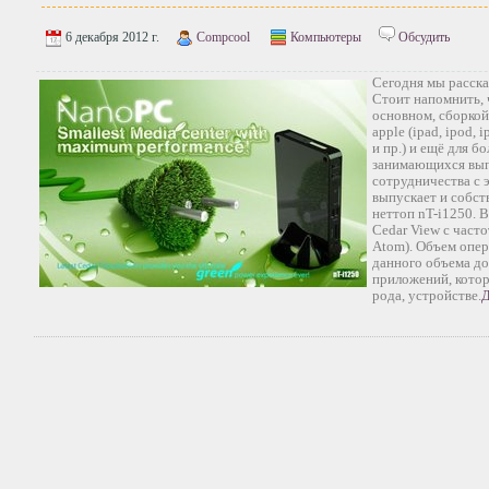
6 декабря 2012 г.
Compcool
Компьютеры
Обсудить
Сегодня мы расска
Стоит напомнить, 
основном, сборкой
apple (ipad, ipod, 
и пр.) и ещё для б
занимающихся вып
сотрудничества с 
выпускает и собст
неттоп nT-i1250. В
Cedar View с часто
Atom). Объем опер
данного объема до
приложений, котор
рода, устройстве.
Д