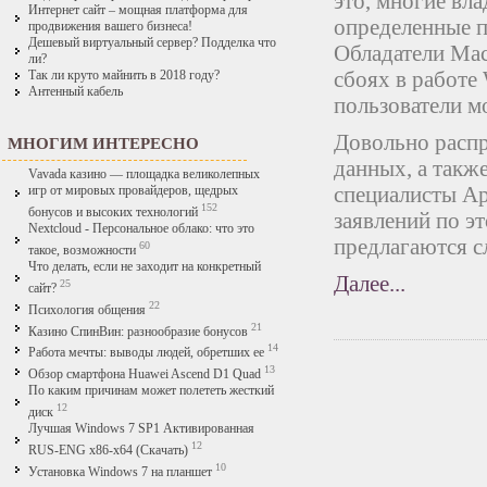
это, многие вл
Интернет сайт – мощная платформа для
определенные п
продвижения вашего бизнеса!
Дешевый виртуальный сервер? Подделка что
Обладатели Mac
ли?
сбоях в работе 
Так ли круто майнить в 2018 году?
Антенный кабель
пользователи м
Довольно распр
МНОГИМ ИНТЕРЕСНО
данных, а также
Vavada казино — площадка великолепных
специалисты Ap
игр от мировых провайдеров, щедрых
152
бонусов и высоких технологий
заявлений по э
Nextcloud - Персональное облако: что это
предлагаются с
60
такое, возможности
Что делать, если не заходит на конкретный
Далее...
25
сайт?
22
Психология общения
21
Казино СпинВин: разнообразие бонусов
14
Работа мечты: выводы людей, обретших ее
13
Обзор смартфона Huawei Ascend D1 Quad
По каким причинам может полететь жесткий
12
диск
Лучшая Windows 7 SP1 Активированная
12
RUS-ENG x86-x64 (Скачать)
10
Установка Windows 7 на планшет