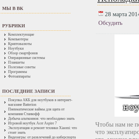
МЫ В ВК
28 марта 2014
Обсудить
РУБРИКИ
Комплектующие
Компьютеры
Криптовалюты
Ноутбуки
Обзор смартфонов
Операционные системы
Планшеты
Полезные советы
Программы
Фотоаппараты
ПОСЛЕДНИЕ ЗАПИСИ
Покупка АКБ для ноутбуков в интернет-
магазине Batterion
Пневматические ваймы для щита от
компании Станкофф
Добыча альткоинов: что необходимо знать
Чтобы нам не п
Игровой ноутбук Acer Aspire 7
Эксплуатация и ремонт техники Xiaomi: что
что эксплуатир
стоит знать
Видеоигры: от развлечений до киберспорта