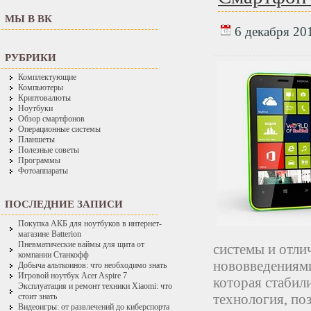
МЫ В ВК
6 декабря 201
РУБРИКИ
Комплектующие
Компьютеры
Криптовалюты
Ноутбуки
Обзор смартфонов
Операционные системы
Планшеты
Полезные советы
Программы
Фотоаппараты
ПОСЛЕДНИЕ ЗАПИСИ
Покупка АКБ для ноутбуков в интернет-
магазине Batterion
Пневматические ваймы для щита от
системы и отл
компании Станкофф
нововведениями
Добыча альткоинов: что необходимо знать
Игровой ноутбук Acer Aspire 7
которая стабили
Эксплуатация и ремонт техники Xiaomi: что
технология, по
стоит знать
Видеоигры: от развлечений до киберспорта