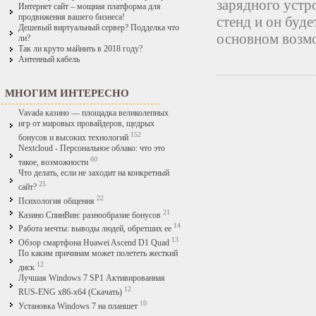
зарядного устр
Интернет сайт – мощная платформа для
продвижения вашего бизнеса!
стенд и он буде
Дешевый виртуальный сервер? Подделка что
основном возмо
ли?
Так ли круто майнить в 2018 году?
Антенный кабель
МНОГИМ ИНТЕРЕСНО
Vavada казино — площадка великолепных
игр от мировых провайдеров, щедрых
152
бонусов и высоких технологий
Nextcloud - Персональное облако: что это
60
такое, возможности
Что делать, если не заходит на конкретный
25
сайт?
22
Психология общения
21
Казино СпинВин: разнообразие бонусов
14
Работа мечты: выводы людей, обретших ее
13
Обзор смартфона Huawei Ascend D1 Quad
По каким причинам может полететь жесткий
12
диск
Лучшая Windows 7 SP1 Активированная
12
RUS-ENG x86-x64 (Скачать)
10
Установка Windows 7 на планшет