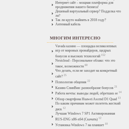
Интернет сайт – мощная платформа для
продвижения вашего бизнеса!
Дешевый виртуальный сервер? Подделка что
ли?
Так ли круто майнить в 2018 году?
Антенный кабель
МНОГИМ ИНТЕРЕСНО
Vavada казино — площадка великолепных
игр от мировых провайдеров, щедрых
152
бонусов и высоких технологий
Nextcloud - Персональное облако: что это
60
такое, возможности
Что делать, если не заходит на конкретный
25
сайт?
22
Психология общения
21
Казино СпинВин: разнообразие бонусов
14
Работа мечты: выводы людей, обретших ее
13
Обзор смартфона Huawei Ascend D1 Quad
По каким причинам может полететь жесткий
12
диск
Лучшая Windows 7 SP1 Активированная
12
RUS-ENG x86-x64 (Скачать)
10
Установка Windows 7 на планшет