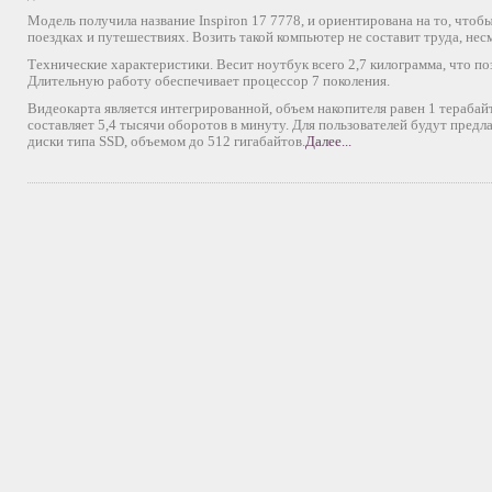
Модель получила название Inspiron 17 7778, и ориентирована на то, что
поездках и путешествиях. Возить такой компьютер не составит труда, нес
Технические характеристики. Весит ноутбук всего 2,7 килограмма, что поз
Длительную работу обеспечивает процессор 7 поколения.
Видеокарта является интегрированной, объем накопителя равен 1 терабай
составляет 5,4 тысячи оборотов в минуту. Для пользователей будут пред
диски типа SSD, объемом до 512 гигабайтов.
Далее...