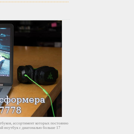
тбуков, ассортимент которых постоянно
ый ноутбук с диагональю больше 17