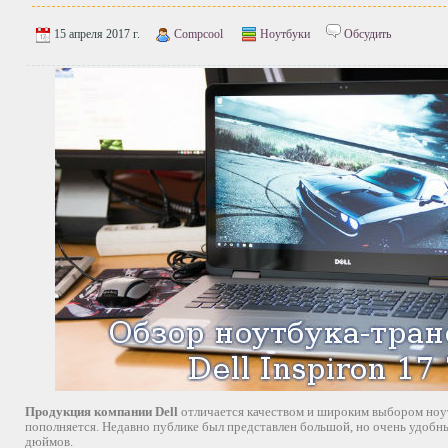
15 апреля 2017 г.
Compcool
Ноутбуки
Обсудить
Продукция компании Dell
отличается качеством и широким выбором ноу
пополняется. Недавно публике был представлен большой, но очень удобн
дюймов.