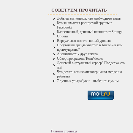
СОВЕТУЕМ ПРОЧИТАТЬ
Добыча альткоинов: что необходимо знать
Кто занимается раскруткой группы в
Facebook?
Качественный, дешевый планшет от Storage
Options
Виртуальная память: новый уровень
Посуточная аренда квартир в Киеве – в чем
преимущества?
Анонимность - друг хакера
Обзор программы TeamViewer
Дешевый виртуальный сервер? Подделка что
ли?
Что делать если компьютер начал медленно
работать
7 лучших ультрабуков - выберите с умом
Главная страница