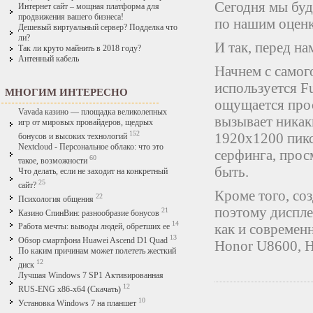
Сегодня мы буд
Интернет сайт – мощная платформа для
продвижения вашего бизнеса!
по нашим оценк
Дешевый виртуальный сервер? Подделка что
ли?
И так, перед н
Так ли круто майнить в 2018 году?
Антенный кабель
Начнем с самог
используется F
МНОГИМ ИНТЕРЕСНО
ощущается прос
Vavada казино — площадка великолепных
вызывает никак
игр от мировых провайдеров, щедрых
152
1920х1200 пикс
бонусов и высоких технологий
Nextcloud - Персональное облако: что это
серфинга, прос
60
такое, возможности
быть.
Что делать, если не заходит на конкретный
25
сайт?
Кроме того, со
22
Психология общения
поэтому диспле
21
Казино СпинВин: разнообразие бонусов
14
как и современ
Работа мечты: выводы людей, обретших ее
13
Обзор смартфона Huawei Ascend D1 Quad
Honor U8600, H
По каким причинам может полететь жесткий
12
диск
Лучшая Windows 7 SP1 Активированная
12
RUS-ENG x86-x64 (Скачать)
10
Установка Windows 7 на планшет