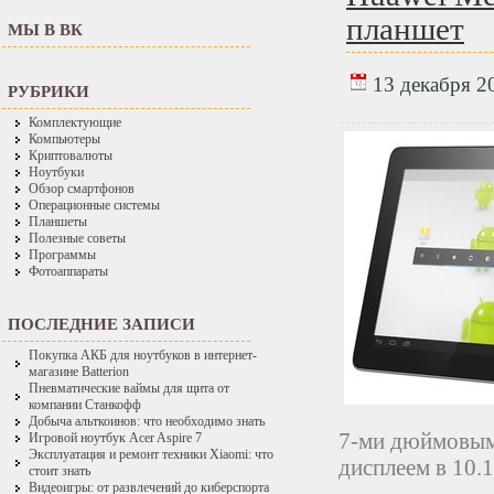
планшет
МЫ В ВК
13 декабря 20
РУБРИКИ
Комплектующие
Компьютеры
Криптовалюты
Ноутбуки
Обзор смартфонов
Операционные системы
Планшеты
Полезные советы
Программы
Фотоаппараты
ПОСЛЕДНИЕ ЗАПИСИ
Покупка АКБ для ноутбуков в интернет-
магазине Batterion
Пневматические ваймы для щита от
компании Станкофф
Добыча альткоинов: что необходимо знать
7-ми дюймовым 
Игровой ноутбук Acer Aspire 7
Эксплуатация и ремонт техники Xiaomi: что
дисплеем в 10.
стоит знать
Видеоигры: от развлечений до киберспорта