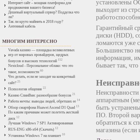
установлены ОС
Интернет сайт – мощная платформа для
продвижения вашего бизнеса!
выходит из стр
Дешевый виртуальный сервер? Подделка что
работоспособн
ли?
Так ли круто майнить в 2018 году?
Гарантийный ср
Антенный кабель
диски (HDD), с
МНОГИМ ИНТЕРЕСНО
ломаются уже с
Большинство не
Vavada казино — площадка великолепных
игр от мировых провайдеров, щедрых
информация, им
152
бонусов и высоких технологий
бывает так, чт
Nextcloud - Персональное облако: что это
60
такое, возможности
Что делать, если не заходит на конкретный
Неисправн
25
сайт?
22
Психология общения
Неисправности 
21
Казино СпинВин: разнообразие бонусов
аппаратным (ме
14
Работа мечты: выводы людей, обретших ее
быть устранены
13
Обзор смартфона Huawei Ascend D1 Quad
По каким причинам может полететь жесткий
ПО. Второй вар
12
диск
обратиться к с
Лучшая Windows 7 SP1 Активированная
магазина (если
12
RUS-ENG x86-x64 (Скачать)
10
Установка Windows 7 на планшет