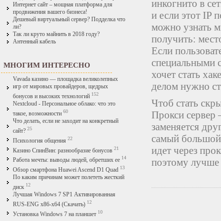
инкогнито в сет
Интернет сайт – мощная платформа для
продвижения вашего бизнеса!
и если этот IP 
Дешевый виртуальный сервер? Подделка что
можно узнать м
ли?
Так ли круто майнить в 2018 году?
получить: мест
Антенный кабель
Если пользовате
специальными с
МНОГИМ ИНТЕРЕСНО
хочет стать ха
Vavada казино — площадка великолепных
делом нужно ст
игр от мировых провайдеров, щедрых
152
бонусов и высоких технологий
Чтоб стать скр
Nextcloud - Персональное облако: что это
60
Прокси сервер 
такое, возможности
Что делать, если не заходит на конкретный
заменяется друг
25
сайт?
самый большой 
22
Психология общения
идет через прок
21
Казино СпинВин: разнообразие бонусов
14
поэтому лучше 
Работа мечты: выводы людей, обретших ее
13
Обзор смартфона Huawei Ascend D1 Quad
По каким причинам может полететь жесткий
12
диск
Лучшая Windows 7 SP1 Активированная
12
RUS-ENG x86-x64 (Скачать)
10
Установка Windows 7 на планшет