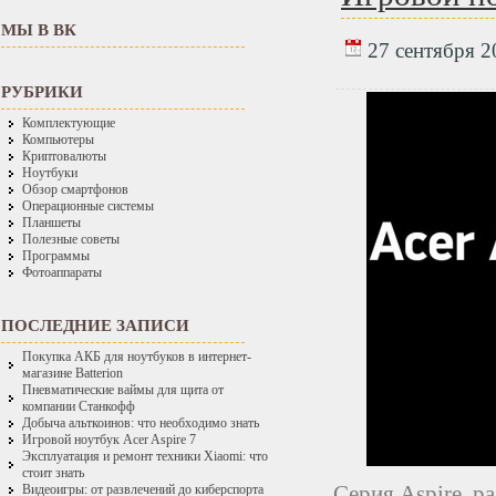
МЫ В ВК
27 сентября 20
РУБРИКИ
Комплектующие
Компьютеры
Криптовалюты
Ноутбуки
Обзор смартфонов
Операционные системы
Планшеты
Полезные советы
Программы
Фотоаппараты
ПОСЛЕДНИЕ ЗАПИСИ
Покупка АКБ для ноутбуков в интернет-
магазине Batterion
Пневматические ваймы для щита от
компании Станкофф
Добыча альткоинов: что необходимо знать
Игровой ноутбук Acer Aspire 7
Эксплуатация и ремонт техники Xiaomi: что
стоит знать
Серия Aspire, р
Видеоигры: от развлечений до киберспорта