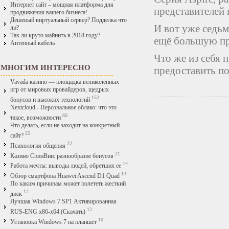
Интернет сайт – мощная платформа для
представителей 
продвижения вашего бизнеса!
Дешевый виртуальный сервер? Подделка что
И вот уже седьм
ли?
Так ли круто майнить в 2018 году?
ещё большую пр
Антенный кабель
Что же из себя 
МНОГИМ ИНТЕРЕСНО
предоставить по
Vavada казино — площадка великолепных
игр от мировых провайдеров, щедрых
152
бонусов и высоких технологий
Nextcloud - Персональное облако: что это
60
такое, возможности
Что делать, если не заходит на конкретный
25
сайт?
22
Психология общения
21
Казино СпинВин: разнообразие бонусов
14
Работа мечты: выводы людей, обретших ее
13
Обзор смартфона Huawei Ascend D1 Quad
По каким причинам может полететь жесткий
12
диск
Лучшая Windows 7 SP1 Активированная
12
RUS-ENG x86-x64 (Скачать)
10
Установка Windows 7 на планшет