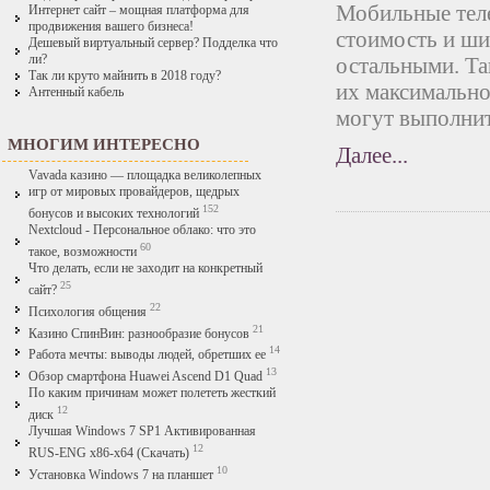
Мобильные тел
Интернет сайт – мощная платформа для
продвижения вашего бизнеса!
стоимость и ши
Дешевый виртуальный сервер? Подделка что
ли?
остальными. Та
Так ли круто майнить в 2018 году?
их максимальн
Антенный кабель
могут выполнит
МНОГИМ ИНТЕРЕСНО
Далее...
Vavada казино — площадка великолепных
игр от мировых провайдеров, щедрых
152
бонусов и высоких технологий
Nextcloud - Персональное облако: что это
60
такое, возможности
Что делать, если не заходит на конкретный
25
сайт?
22
Психология общения
21
Казино СпинВин: разнообразие бонусов
14
Работа мечты: выводы людей, обретших ее
13
Обзор смартфона Huawei Ascend D1 Quad
По каким причинам может полететь жесткий
12
диск
Лучшая Windows 7 SP1 Активированная
12
RUS-ENG x86-x64 (Скачать)
10
Установка Windows 7 на планшет