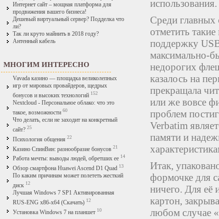
использования.
Интернет сайт – мощная платформа для
продвижения вашего бизнеса!
Среди главных 
Дешевый виртуальный сервер? Подделка что
ли?
отметить такие 
Так ли круто майнить в 2018 году?
поддержку USB 
Антенный кабель
максимально-бы
МНОГИМ ИНТЕРЕСНО
недорогих флеш
казалось на пер
Vavada казино — площадка великолепных
игр от мировых провайдеров, щедрых
прекращала чит
152
бонусов и высоких технологий
или же вовсе фи
Nextcloud - Персональное облако: что это
60
проблем постигн
такое, возможности
Что делать, если не заходит на конкретный
Verbatim являе
25
сайт?
памяти и надеж
22
Психология общения
характеристика
21
Казино СпинВин: разнообразие бонусов
14
Работа мечты: выводы людей, обретших ее
Итак, упакован
13
Обзор смартфона Huawei Ascend D1 Quad
формочке для с
По каким причинам может полететь жесткий
12
диск
ничего. Для её 
Лучшая Windows 7 SP1 Активированная
картон, закрыв
12
RUS-ENG x86-x64 (Скачать)
любом случае «
10
Установка Windows 7 на планшет