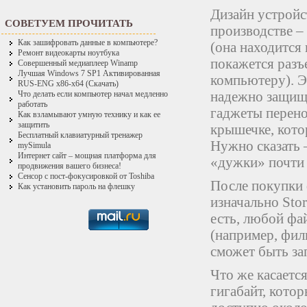
Дизайн устройс
СОВЕТУЕМ ПРОЧИТАТЬ
производстве –
Как зашифровать данные в компьютере?
(она находится 
Ремонт видеокарты ноутбука
покажется разъ
Совершенный медиаплеер Winamp
Лучшая Windows 7 SP1 Активированная
компьютеру). Э
RUS-ENG x86-x64 (Скачать)
надежно защище
Что делать если компьютер начал медленно
работать
гаджеты перено
Как взламывают умную технику и как ее
защитить
крышечке, кото
Бесплатный клавиатурный тренажер
Нужно сказать 
mySimula
Интернет сайт – мощная платформа для
«дужки» почти
продвижения вашего бизнеса!
Сенсор с пост-фокусировкой от Toshiba
После покупки 
Как установить пароль на флешку
изначально Stor
есть, любой фа
(например, филь
сможет быть за
Что же касается
гигабайт, кото