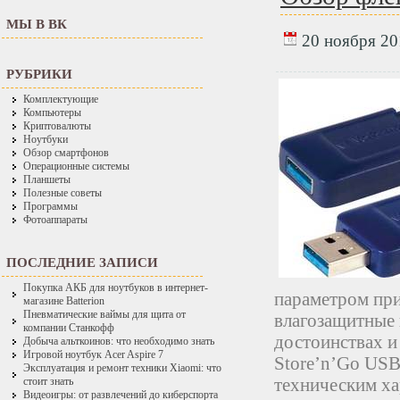
МЫ В ВК
20 ноября 201
РУБРИКИ
Комплектующие
Компьютеры
Криптовалюты
Ноутбуки
Обзор смартфонов
Операционные системы
Планшеты
Полезные советы
Программы
Фотоаппараты
ПОСЛЕДНИЕ ЗАПИСИ
Покупка АКБ для ноутбуков в интернет-
параметром при
магазине Batterion
Пневматические ваймы для щита от
влагозащитные 
компании Станкофф
достоинствах и
Добыча альткоинов: что необходимо знать
Игровой ноутбук Acer Aspire 7
Store’n’Go USB
Эксплуатация и ремонт техники Xiaomi: что
техническим ха
стоит знать
Видеоигры: от развлечений до киберспорта