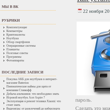
МЫ В ВК
22 ноября 201
РУБРИКИ
Комплектующие
Компьютеры
Криптовалюты
Ноутбуки
Обзор смартфонов
Операционные системы
Планшеты
Полезные советы
Программы
Фотоаппараты
ПОСЛЕДНИЕ ЗАПИСИ
Покупка АКБ для ноутбуков в интернет-
магазине Batterion
Пневматические ваймы для щита от
компании Станкофф
Добыча альткоинов: что необходимо знать
Игровой ноутбук Acer Aspire 7
пароль.
Эксплуатация и ремонт техники Xiaomi: что
стоит знать
Сделать это мо
Видеоигры: от развлечений до киберспорта