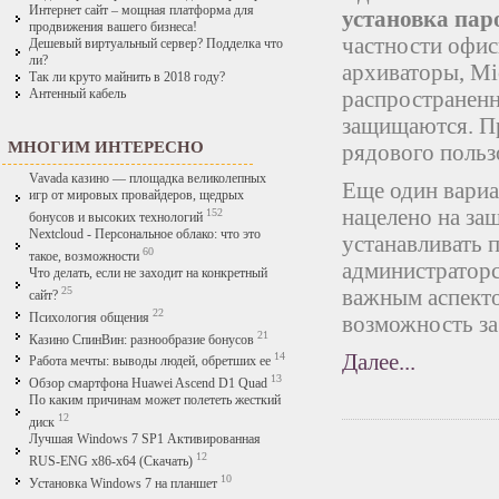
Интернет сайт – мощная платформа для
установка пар
продвижения вашего бизнеса!
частности офис
Дешевый виртуальный сервер? Подделка что
ли?
архиваторы, Mic
Так ли круто майнить в 2018 году?
распространенн
Антенный кабель
защищаются. Пр
МНОГИМ ИНТЕРЕСНО
рядового польз
Vavada казино — площадка великолепных
Еще один вариа
игр от мировых провайдеров, щедрых
нацелено на за
152
бонусов и высоких технологий
Nextcloud - Персональное облако: что это
устанавливать 
60
такое, возможности
администраторс
Что делать, если не заходит на конкретный
25
важным аспекто
сайт?
22
Психология общения
возможность за
21
Казино СпинВин: разнообразие бонусов
Далее...
14
Работа мечты: выводы людей, обретших ее
13
Обзор смартфона Huawei Ascend D1 Quad
По каким причинам может полететь жесткий
12
диск
Лучшая Windows 7 SP1 Активированная
12
RUS-ENG x86-x64 (Скачать)
10
Установка Windows 7 на планшет