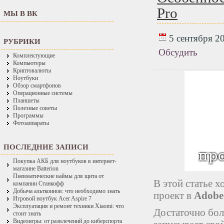
Pro
МЫ В ВК
5 сентября 20
РУБРИКИ
Обсудить
Комплектующие
Компьютеры
Криптовалюты
Ноутбуки
Обзор смартфонов
Операционные системы
Планшеты
Полезные советы
Программы
Фотоаппараты
ПОСЛЕДНИЕ ЗАПИСИ
Покупка АКБ для ноутбуков в интернет-
магазине Batterion
Пневматические ваймы для щита от
В этой статье х
компании Станкофф
Добыча альткоинов: что необходимо знать
проект в
Adobe
Игровой ноутбук Acer Aspire 7
Эксплуатация и ремонт техники Xiaomi: что
Достаточно бол
стоит знать
Видеоигры: от развлечений до киберспорта