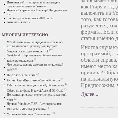
записывает сво
Интернет сайт – мощная платформа для
как Fraps и т.д
продвижения вашего бизнеса!
Дешевый виртуальный сервер? Подделка что
выложить на Yo
ли?
того, как готов
Так ли круто майнить в 2018 году?
Антенный кабель
разумеется, хо
формата. Если 
МНОГИМ ИНТЕРЕСНО
статья именно д
Vavada казино — площадка великолепных
Иногда случает
игр от мировых провайдеров, щедрых
152
бонусов и высоких технологий
программой, ст
Nextcloud - Персональное облако: что это
области справа,
60
такое, возможности
Что делать, если не заходит на конкретный
имеют место ка
25
сайт?
причина? Обрати
22
Психология общения
на изначальную
21
Казино СпинВин: разнообразие бонусов
Предположим, ч
14
Работа мечты: выводы людей, обретших ее
13
Обзор смартфона Huawei Ascend D1 Quad
Далее...
По каким причинам может полететь жесткий
12
диск
Лучшая Windows 7 SP1 Активированная
12
RUS-ENG x86-x64 (Скачать)
10
Установка Windows 7 на планшет