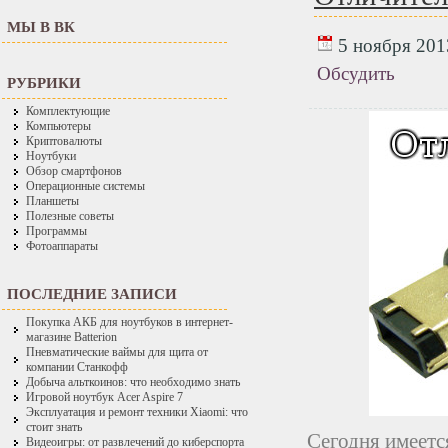
МЫ В ВК
5 ноября 2013
Обсудить
РУБРИКИ
Комплектующие
Компьютеры
Криптовалюты
Ноутбуки
Обзор смартфонов
Операционные системы
Планшеты
Полезные советы
Программы
Фотоаппараты
ПОСЛЕДНИЕ ЗАПИСИ
Покупка АКБ для ноутбуков в интернет-
магазине Batterion
Пневматические ваймы для щита от
компании Станкофф
Добыча альткоинов: что необходимо знать
Игровой ноутбук Acer Aspire 7
Эксплуатация и ремонт техники Xiaomi: что
стоит знать
Сегодня имеетс
Видеоигры: от развлечений до киберспорта