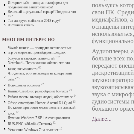
Интернет сайт – мощная платформа для
пользуясь кото
продвижения вашего бизнеса!
свои ПК. Среди
Дешевый виртуальный сервер? Подделка что
ли?
медиафайлов, а
Так ли круто майнить в 2018 году?
оснащены интер
Антенный кабель
использоваться
МНОГИМ ИНТЕРЕСНО
функциональнос
Vavada казино — площадка великолепных
Аудиоплееры, а
игр от мировых провайдеров, щедрых
больше всех по
152
бонусов и высоких технологий
Nextcloud - Персональное облако: что это
передают внешн
60
такое, возможности
дискретизацией
Что делать, если не заходит на конкретный
25
звукооператоро
сайт?
22
Психология общения
звукозаписываю
21
Казино СпинВин: разнообразие бонусов
звука с микроф
14
Работа мечты: выводы людей, обретших ее
аудиосистемы п
13
Обзор смартфона Huawei Ascend D1 Quad
большого оркес
По каким причинам может полететь жесткий
12
диск
Далее...
Лучшая Windows 7 SP1 Активированная
12
RUS-ENG x86-x64 (Скачать)
10
Установка Windows 7 на планшет