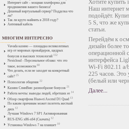
Хотите купить 
Интернет сайт – мощная платформа для
продвижения вашего бизнеса!
Наш интернет м
Дешевый виртуальный сервер? Подделка что
подойдёт. Купит
ли?
Так ли круто майнить в 2018 году?
5 S, что же ку
Антенный кабель
статьи.
МНОГИМ ИНТЕРЕСНО
Перейдём к осм
дизайн более т
Vavada казино — площадка великолепных
игр от мировых провайдеров, щедрых
операционной с
152
бонусов и высоких технологий
интерфейса Lig
Nextcloud - Персональное облако: что это
60
Wi-Fi 802.11 a/
такое, возможности
Что делать, если не заходит на конкретный
225 часов. Это
25
сайт?
(белый или чер
22
Психология общения
21
Казино СпинВин: разнообразие бонусов
Далее...
14
Работа мечты: выводы людей, обретших ее
13
Обзор смартфона Huawei Ascend D1 Quad
По каким причинам может полететь жесткий
12
диск
Лучшая Windows 7 SP1 Активированная
12
RUS-ENG x86-x64 (Скачать)
10
Установка Windows 7 на планшет