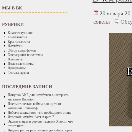
МЫ В ВК
20 января 201
советы
Обсу
РУБРИКИ
Комплектующие
Компьютеры
Криптовалюты
Ноутбуки
Обзор смартфонов
Операционные системы
Планшеты
Полезные советы
Программы
Фотоаппараты
ПОСЛЕДНИЕ ЗАПИСИ
Покупка АКБ для ноутбуков в интернет-
магазине Batterion
Пневматические ваймы для щита от
компании Станкофф
Добыча альткоинов: что необходимо знать
Игровой ноутбук Acer Aspire 7
Эксплуатация и ремонт техники Xiaomi: что
стоит знать
Видеоигры: от развлечений до киберспорта