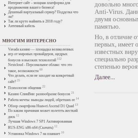
довольно много
Интернет сайт – мощная платформа для
продвижения вашего бизнеса!
Anti-Virus. Дан
Дешевый виртуальный сервер? Подделка что
ли?
двумя основны
Так ли круто майнить в 2018 году?
памятью.
Антенный кабель
Но, в отличие 
МНОГИМ ИНТЕРЕСНО
первых, имеет
Vavada казино — площадка великолепных
известных виру
игр от мировых провайдеров, щедрых
специально раз
152
бонусов и высоких технологий
Nextcloud - Персональное облако: что это
степенью вероя
60
такое, возможности
Далее...
Что делать, если не заходит на конкретный
25
сайт?
22
Психология общения
21
Казино СпинВин: разнообразие бонусов
14
Работа мечты: выводы людей, обретших ее
13
Обзор смартфона Huawei Ascend D1 Quad
По каким причинам может полететь жесткий
12
диск
Лучшая Windows 7 SP1 Активированная
12
RUS-ENG x86-x64 (Скачать)
10
Установка Windows 7 на планшет