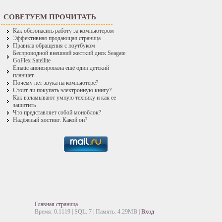
СОВЕТУЕМ ПРОЧИТАТЬ
Как обезопасить работу за компьютером
Эффективная продающая страница
Правила обращения с ноутбуком
Беспроводной внешний жесткий диск Seagate
GoFlex Satellite
Ematic анонсировала ещё один детский
планшет
Почему нет звука на компьютере?
Стоит ли покупать электронную книгу?
Как взламывают умную технику и как ее
защитить
Что представляет собой моноблок?
Надёжный хостинг. Какой он?
Главная страница
Время: 0.1119 | SQL: 7 | Память: 4.29MB
|
Вход