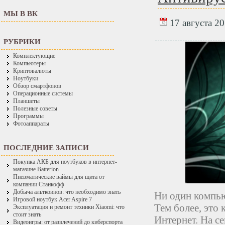
МЫ В ВК
17 августа 20
РУБРИКИ
Комплектующие
Компьютеры
Криптовалюты
Ноутбуки
Обзор смартфонов
Операционные системы
Планшеты
Полезные советы
Программы
Фотоаппараты
ПОСЛЕДНИЕ ЗАПИСИ
Покупка АКБ для ноутбуков в интернет-
магазине Batterion
Пневматические ваймы для щита от
компании Станкофф
Добыча альткоинов: что необходимо знать
Ни один компь
Игровой ноутбук Acer Aspire 7
Тем более, это
Эксплуатация и ремонт техники Xiaomi: что
стоит знать
Интернет. На с
Видеоигры: от развлечений до киберспорта