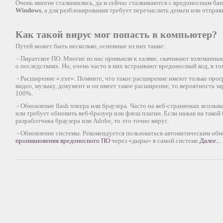
Очень многие сталкивались, да и сейчас сталкиваются с вредоносным б
Windows
, а для разблокирования требует перечислить деньги или отправ
Как такой вирус мог попасть в компьютер?
Путей может быть несколько, основные из них такие:
- Пиратское ПО. Многие из нас привыкли к халяве, скачивают взломанны
о последствиях. Но, очень часто в них встраивают вредоносный код, в то
- Расширение «.exe». Помните, что такое расширение имеют только прог
видео, музыку, документ и он имеет такое расширение, то вероятность з
100%.
- Обновление flash плеера или браузера. Часто на веб-страничках всплы
или требует обновить веб-бразуер или флеш плагин. Если нажав на такой
разработчика браузера или Adobe, то это точно вирус.
- Обновление системы. Рекомендуется пользоваться автоматическим обно
проникновения вредоносного ПО
через «дыры» в самой системе.
Далее...