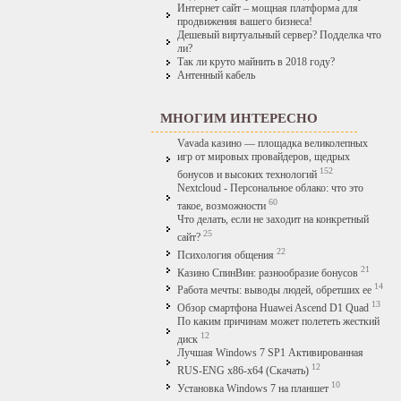
Интернет сайт – мощная платформа для
продвижения вашего бизнеса!
Дешевый виртуальный сервер? Подделка что
ли?
Так ли круто майнить в 2018 году?
Антенный кабель
МНОГИМ ИНТЕРЕСНО
Vavada казино — площадка великолепных
игр от мировых провайдеров, щедрых
152
бонусов и высоких технологий
Nextcloud - Персональное облако: что это
60
такое, возможности
Что делать, если не заходит на конкретный
25
сайт?
22
Психология общения
21
Казино СпинВин: разнообразие бонусов
14
Работа мечты: выводы людей, обретших ее
13
Обзор смартфона Huawei Ascend D1 Quad
По каким причинам может полететь жесткий
12
диск
Лучшая Windows 7 SP1 Активированная
12
RUS-ENG x86-x64 (Скачать)
10
Установка Windows 7 на планшет