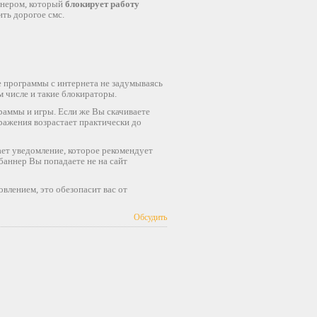
аннером, который
блокирует работу
ить дорогое смс.
е программы с интернета не задумываясь
м числе и такие блокираторы.
раммы и игры. Если же Вы скачиваете
аражения возрастает практически до
вает уведомление, которое рекомендует
 баннер Вы попадаете не на сайт
влением, это обезопасит вас от
Обсудить