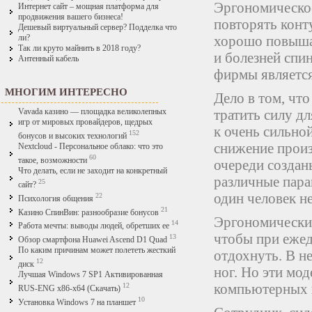
Эргономическое
Интернет сайт – мощная платформа для
продвижения вашего бизнеса!
повторять конт
Дешевый виртуальный сервер? Подделка что
хорошо повыша
ли?
Так ли круто майнить в 2018 году?
и болезней спи
Антенный кабель
фирмы является
МНОГИМ ИНТЕРЕСНО
Дело в том, чт
тратить силу д
Vavada казино — площадка великолепных
игр от мировых провайдеров, щедрых
к очень сильно
152
бонусов и высоких технологий
снижение произ
Nextcloud - Персональное облако: что это
60
такое, возможности
очереди создан
Что делать, если не заходит на конкретный
различные пара
25
сайт?
один человек н
22
Психология общения
21
Казино СпинВин: разнообразие бонусов
Эргономически
14
Работа мечты: выводы людей, обретших ее
чтобы при ежед
13
Обзор смартфона Huawei Ascend D1 Quad
По каким причинам может полететь жесткий
отдохнуть. В н
12
диск
ног. Но эти мо
Лучшая Windows 7 SP1 Активированная
компьютерных к
12
RUS-ENG x86-x64 (Скачать)
10
Установка Windows 7 на планшет