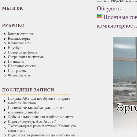
Обсудить
МЫ В ВК
Полезные со
компьютерное к
РУБРИКИ
Комплектующие
Компьютеры
Криптовалюты
Ноутбуки
Обзор смартфонов
Операционные системы
Планшеты
Полезные советы
Программы
Фотоаппараты
ПОСЛЕДНИЕ ЗАПИСИ
Покупка АКБ для ноутбуков в интернет-
магазине Batterion
Пневматические ваймы для щита от
компании Станкофф
Добыча альткоинов: что необходимо знать
Игровой ноутбук Acer Aspire 7
Эксплуатация и ремонт техники Xiaomi: что
стоит знать
Видеоигры: от развлечений до киберспорта