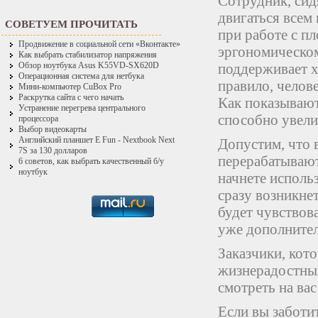
Сотрудник, сид
двигаться всем 
СОВЕТУЕМ ПРОЧИТАТЬ
при работе с п
Продвижение в социальной сети «Вконтакте»
эргономическом
Как выбрать стабилизатор напряжения
поддерживает х
Обзор ноутбука Asus K55VD-SX620D
Операционная система для нетбука
правило, челов
Мини-компьютер CuBox Pro
Раскрутка сайта с чего начать
Как показывают
Устранение перегрева центрального
способно увели
процессора
Выбор видеокарты
Английский планшет E Fun - Nextbook Next
Допустим, что 
7S за 130 долларов
перерабатываю
6 советов, как выбрать качественный б/у
ноутбук
начнете исполь
сразу возникне
будет чувствова
уже дополнител
Заказчики, кот
жизнерадостных
смотреть на вас
Если вы заботи