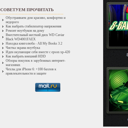
СОВЕТУЕМ ПРОЧИТАТЬ
Обустраиваем дом красиво, комфортно и
недорого
Как выбрать стабилизатор напряжения
Ремонт ноутбуков на дому
Вместительный жесткий диск WD Caviar
Black WD4001FAEX
Находка книголюба - All My Books 3.2
Чистка экрана ноутбука
Идеи окупающие себя вместе с epson xp-420
Как выбрать внешний HDD
Обзоры покупок в зарубежных интернет-
магазинах
Чехлы для iPhone 6: +100 баллов к
привлекательности и защите