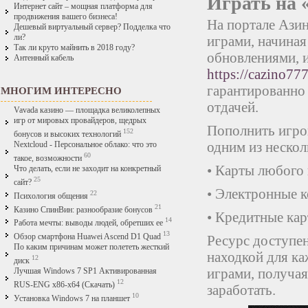
Играть на 
Интернет сайт – мощная платформа для
продвижения вашего бизнеса!
На портале Ази
Дешевый виртуальный сервер? Подделка что
ли?
играми, начиная
Так ли круто майнить в 2018 году?
обновлениями, и
Антенный кабель
https://cazino777
гарантированно
МНОГИМ ИНТЕРЕСНО
отдачей.
Vavada казино — площадка великолепных
игр от мировых провайдеров, щедрых
Пополнить игро
152
бонусов и высоких технологий
одним из нескол
Nextcloud - Персональное облако: что это
60
такое, возможности
• Карты любого 
Что делать, если не заходит на конкретный
25
сайт?
• Электронные 
22
Психология общения
21
Казино СпинВин: разнообразие бонусов
• Кредитные кар
14
Работа мечты: выводы людей, обретших ее
13
Ресурс доступен
Обзор смартфона Huawei Ascend D1 Quad
По каким причинам может полететь жесткий
находкой для ка
12
диск
играми, получая
Лучшая Windows 7 SP1 Активированная
12
RUS-ENG x86-x64 (Скачать)
заработать.
10
Установка Windows 7 на планшет