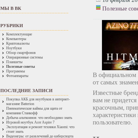
Полезные сов
МЫ В ВК
РУБРИКИ
Комплектующие
Компьютеры
Криптовалюты
Ноутбуки
Обзор смартфонов
Операционные системы
Планшеты
Полезные советы
Программы
В официальном 
Фотоаппараты
от самых знамен
ПОСЛЕДНИЕ ЗАПИСИ
Известные брен
вам не придется
Покупка АКБ для ноутбуков в интернет-
магазине Batterion
красочным, при
Пневматические ваймы для щита от
компании Станкофф
характеристики 
Добыча альткоинов: что необходимо знать
пользователю.
Игровой ноутбук Acer Aspire 7
Эксплуатация и ремонт техники Xiaomi: что
стоит знать
Видеоигры: от развлечений до киберспорта