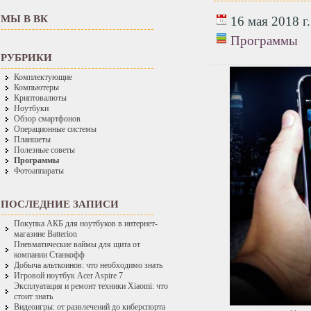
МЫ В ВК
16 мая 2018 г.
Программы
РУБРИКИ
Комплектующие
Компьютеры
Криптовалюты
Ноутбуки
Обзор смартфонов
Операционные системы
Планшеты
Полезные советы
Программы
Фотоаппараты
ПОСЛЕДНИЕ ЗАПИСИ
Покупка АКБ для ноутбуков в интернет-
магазине Batterion
Пневматические ваймы для щита от
компании Станкофф
Добыча альткоинов: что необходимо знать
Игровой ноутбук Acer Aspire 7
Эксплуатация и ремонт техники Xiaomi: что
стоит знать
Видеоигры: от развлечений до киберспорта