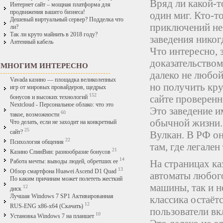
Вряд ли какой-т
Интернет сайт – мощная платформа для
продвижения вашего бизнеса!
один миг. Кто-т
Дешевый виртуальный сервер? Подделка что
приключений не 
ли?
Так ли круто майнить в 2018 году?
заведения никог
Антенный кабель
Что интересно, 
доказательством
МНОГИМ ИНТЕРЕСНО
далеко не любой
Vavada казино — площадка великолепных
но получить кру
игр от мировых провайдеров, щедрых
152
сайте проверенн
бонусов и высоких технологий
Nextcloud - Персональное облако: что это
Это заведение и
60
такое, возможности
обычной жизни. 
Что делать, если не заходит на конкретный
25
сайт?
Вулкан. В РФ он
22
Психология общения
там, где легален
21
Казино СпинВин: разнообразие бонусов
14
На страницах к
Работа мечты: выводы людей, обретших ее
13
Обзор смартфона Huawei Ascend D1 Quad
автоматы любого
По каким причинам может полететь жесткий
машины, так и н
12
диск
Лучшая Windows 7 SP1 Активированная
классика остаёт
12
RUS-ENG x86-x64 (Скачать)
пользователи вк
10
Установка Windows 7 на планшет