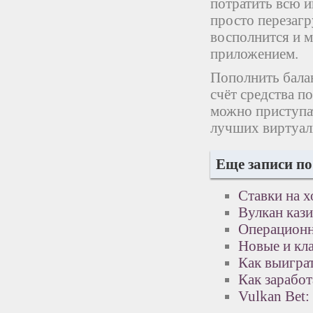
потратить всю и
просто перезагр
восполнится и 
приложением.
Пополнить бала
счёт средства п
можно приступат
лучших виртуал
Еще записи по
Ставки на х
Вулкан кази
Операционн
Новые и кла
Как выиграт
Как зарабо
Vulkan Bet: