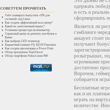
Это далеко не с
одержать победу
СОВЕТУЕМ ПРОЧИТАТЬ
и есть в реальн
Valve планирует выпустить «ПК для
сформировать на
гостиной» под Linux
Как создать эффективный колл-центр?
Является ли рег
Какой он, качественный корпус?
Установка процессора на компьютер
гэмблинге нере
Сервисный центр по ремонту ноутбуков в
аккаунт стоит п
Киеве
Как выбрать LED телевизор
получают бонусы
Бюджетный планшет Fly IQ310 Panorama
Как создать презентацию в Power Point
зарегистрирован
Обзор программы TeamViewer
розыгрышах, по
Обзор смартфона Nokia Lumia 900
огромными приз
достаточно прос
Впрочем, геймер
собирается игра
Бесплатные игр
как и их платны
играть на вирту
количестве. Ино