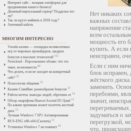
Интернет сайт – мощная платформа для
продвижения вашего бизнеса!
Дешевый виртуальный сервер? Подделка что
Нет никаких со
ли?
важных составл
Так ли круто майнить в 2018 году?
Антенный кабель
напряжение ста
всем остальным
МНОГИМ ИНТЕРЕСНО
мощность его б
Vavada казино — площадка великолепных
купить. А если 
игр от мировых провайдеров, щедрых
неисправен, оч
152
бонусов и высоких технологий
Nextcloud - Персональное облако: что это
Если с ним ниче
60
такое, возможности
блок исправен,
Что делать, если не заходит на конкретный
25
сайт?
жёсткого диска.
22
Психология общения
заменить. Осно
21
Казино СпинВин: разнообразие бонусов
перебоями, явл
14
Работа мечты: выводы людей, обретших ее
значит, неиспр
13
Обзор смартфона Huawei Ascend D1 Quad
По каким причинам может полететь жесткий
перегреваемых д
12
диск
задуматься о за
Лучшая Windows 7 SP1 Активированная
12
перегрузкой, м
RUS-ENG x86-x64 (Скачать)
10
Установка Windows 7 на планшет
что, происходит