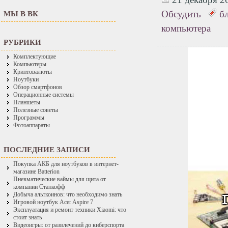
Обсудить
б
МЫ В ВК
компьютера
РУБРИКИ
Комплектующие
Компьютеры
Криптовалюты
Ноутбуки
Обзор смартфонов
Операционные системы
Планшеты
Полезные советы
Программы
Фотоаппараты
ПОСЛЕДНИЕ ЗАПИСИ
Покупка АКБ для ноутбуков в интернет-
магазине Batterion
Пневматические ваймы для щита от
компании Станкофф
Добыча альткоинов: что необходимо знать
Игровой ноутбук Acer Aspire 7
Эксплуатация и ремонт техники Xiaomi: что
стоит знать
Видеоигры: от развлечений до киберспорта