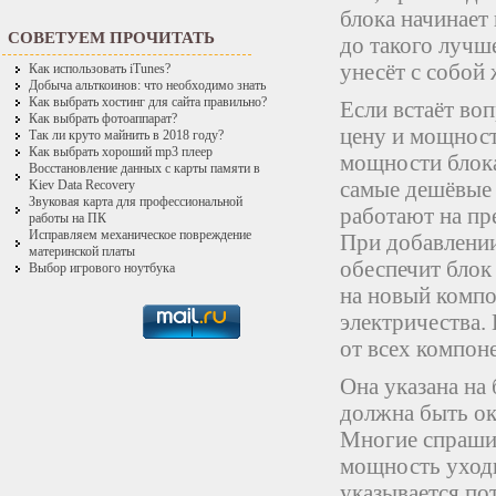
блока начинает
СОВЕТУЕМ ПРОЧИТАТЬ
до такого лучш
унесёт с собой 
Как использовать iTunes?
Добыча альткоинов: что необходимо знать
Как выбрать хостинг для сайта правильно?
Если встаёт во
Как выбрать фотоаппарат?
цену и мощност
Так ли круто майнить в 2018 году?
Как выбрать хороший mp3 плеер
мощности блока
Восстановление данных с карты памяти в
самые дешёвые 
Kiev Data Recovery
Звуковая карта для профессиональной
работают на пр
работы на ПК
Исправляем механическое повреждение
При добавлении
материнской платы
обеспечит блок
Выбор игрового ноутбука
на новый компо
электричества.
от всех компон
Она указана на
должна быть ок
Многие спрашив
мощность уходи
указывается по