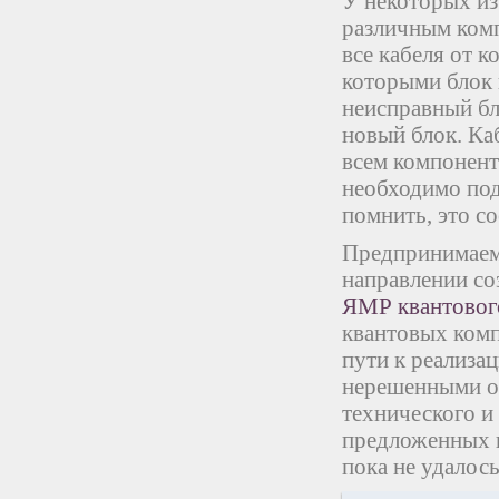
У некоторых из
различным комп
все кабеля от 
которыми блок 
неисправный бло
новый блок. Ка
всем компонент
необходимо под
помнить, это со
Предпринимаем
направлении со
ЯМР квантовог
квантовых ком
пути к реализ
нерешенными ос
технического и 
предложенных 
пока не удалос