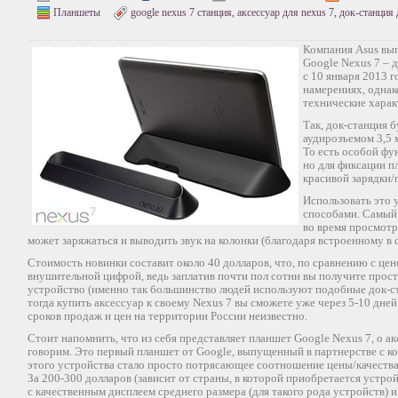
Планшеты
google nexus 7 станция
,
аксессуар для nexus 7
,
док-станция 
Компания Asus вып
Google Nexus 7 – 
с 10 января 2013 г
намерениях, однак
технические харак
Так, док-станция 
аудирозъемом 3,5 
То есть особой фу
но для фиксации пл
красивой зарядки/
Использовать это
способами. Самый
во время просмотр
может заряжаться и выводить звук на колонки (благодаря встроенному в 
Стоимость новинки составит около 40 долларов, что, по сравнению с цен
внушительной цифрой, ведь заплатив почти пол сотни вы получите прос
устройство (именно так большинство людей используют подобные док-ст
тогда купить аксессуар к своему Nexus 7 вы сможете уже через 5-10 дне
сроков продаж и цен на территории России неизвестно.
Стоит напомнить, что из себя представляет планшет Google Nexus 7, о а
говорим. Это первый планшет от Google, выпущенный в партнерстве с к
этого устройства стало просто потрясающее соотношение цены/качества 
За 200-300 долларов (зависит от страны, в которой приобретается устр
с качественным дисплеем среднего размера (для такого рода устройств)