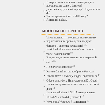
Интернет сайт – мощная платформа для
продвижения вашего бизнеса!
Дешевый виртуальный сервер? Подделка что
ли?
Так ли круто майнить в 2018 году?
Антенный кабель
МНОГИМ ИНТЕРЕСНО
Vavada казино — площадка великолепных
игр от мировых провайдеров, щедрых
152
бонусов и высоких технологий
Nextcloud - Персональное облако: что это
60
такое, возможности
Что делать, если не заходит на конкретный
25
сайт?
22
Психология общения
21
Казино СпинВин: разнообразие бонусов
14
Работа мечты: выводы людей, обретших ее
13
Обзор смартфона Huawei Ascend D1 Quad
По каким причинам может полететь жесткий
12
диск
Лучшая Windows 7 SP1 Активированная
12
RUS-ENG x86-x64 (Скачать)
10
Установка Windows 7 на планшет