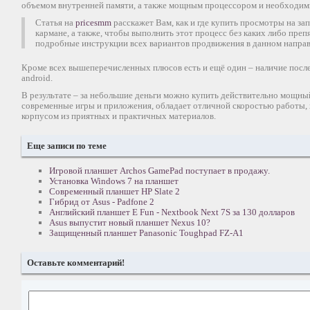
объемом внутренней памяти, а также мощным процессором и необходим
Статья на
pricesmm
расскажет Вам, как и где купить просмотры на зап
кармане, а также, чтобы выполнить этот процесс без каких либо преп
подробные инструкции всех вариантов продвижения в данном направ
Кроме всех вышеперечисленных плюсов есть и ещё один – наличие посл
android.
В результате – за небольшие деньги можно купить действительно мощный
современные игры и приложения, обладает отличной скоростью работы,
корпусом из приятных и практичных материалов.
Еще записи по теме
Игровой планшет Archos GamePad поступает в продажу.
Установка Windows 7 на планшет
Современный планшет HP Slate 2
Гибрид от Asus - Padfone 2
Английский планшет E Fun - Nextbook Next 7S за 130 долларов
Asus выпустит новый планшет Nexus 10?
Защищенный планшет Panasonic Toughpad FZ-A1
Оставьте комментарий!