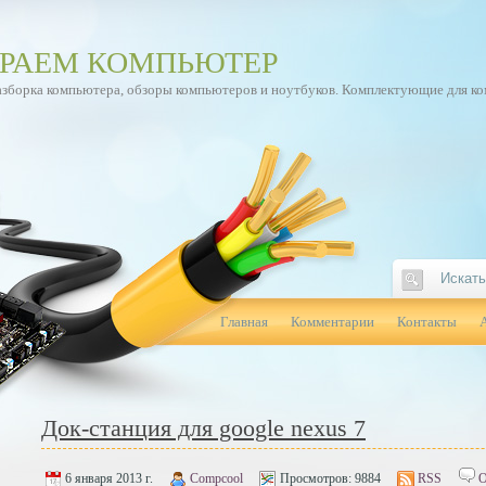
РАЕМ КОМПЬЮТЕР
азборка компьютера, обзоры компьютеров и ноутбуков. Комплектующие для к
Главная
Комментарии
Контакты
Док-станция для google nexus 7
6 января 2013 г.
Compcool
Просмотров:
9884
RSS
О