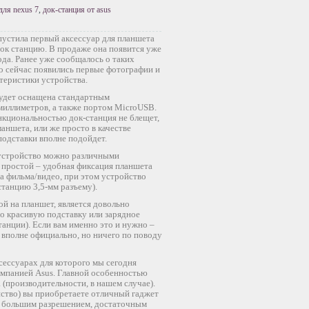
для nexus 7
,
док-станция от asus
устила первый аксессуар для планшета
док станцию. В продаже она появится уже
ода. Ранее уже сообщалось о таких
о сейчас появились первые фотографии и
теристики устройства.
будет оснащена стандартным
миллиметров, а также портом MicroUSB.
нкциональностью док-станция не блещет,
аншета, или же просто в качестве
подставки вполне подойдет.
 устройство можно различными
 простой – удобная фиксация планшета
а фильма/видео, при этом устройство
станцию 3,5-мм разъему).
ой на планшет, является довольно
то красивую подставку или зарядное
анции). Если вам именно это и нужно –
й вполне официально, но ничего по поводу
ксессуарах для которого мы сегодня
омпанией Asus. Главной особенностью
(производительности, в нашем случае).
ойство) вы приобретаете отличный гаджет
 и большим разрешением, достаточным