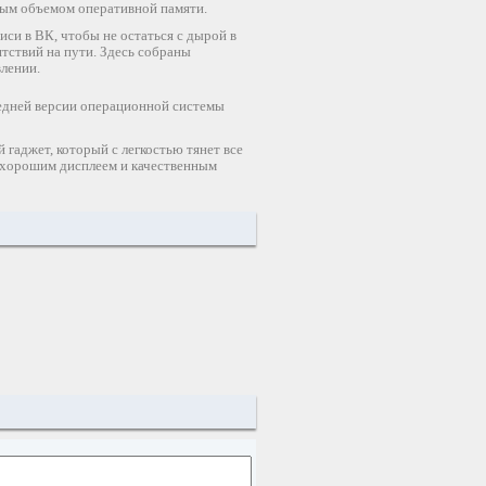
ым объемом оперативной памяти.
иси в ВК, чтобы не остаться с дырой в
ятствий на пути. Здесь собраны
лении.
едней версии операционной системы
 гаджет, который с легкостью тянет все
 хорошим дисплеем и качественным