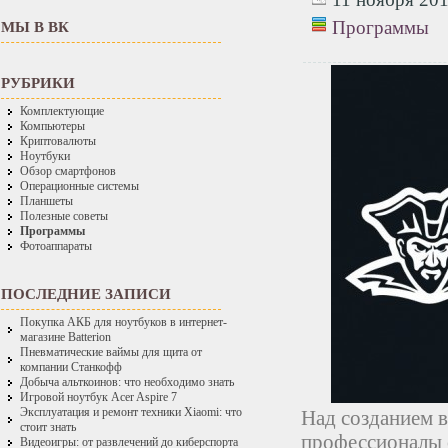
Программы
МЫ В ВК
РУБРИКИ
Комплектующие
Компьютеры
Криптовалюты
Ноутбуки
Обзор смартфонов
Операционные системы
Планшеты
Полезные советы
Программы
Фотоаппараты
ПОСЛЕДНИЕ ЗАПИСИ
Покупка АКБ для ноутбуков в интернет-
магазине Batterion
Пневматические ваймы для щита от
компании Станкофф
Добыча альткоинов: что необходимо знать
Игровой ноутбук Acer Aspire 7
Эксплуатация и ремонт техники Xiaomi: что
Над созданием в
стоит знать
профессионалы 
Видеоигры: от развлечений до киберспорта