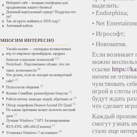
Интернет сайт – мощная платформа для
выделить:
продвижения вашего бизнеса!
• Endorphina;
Дешевый виртуальный сервер? Подделка что
ли?
Так ли круто майнить в 2018 году?
• Net Entertainm
Антенный кабель
• Игрософт;
МНОГИМ ИНТЕРЕСНО
• Новоматик.
Vavada казино — площадка великолепных
Если возникает 
игр от мировых провайдеров, щедрых
152
бонусов и высоких технологий
можно воспольз
Nextcloud - Персональное облако: что это
ссылке
https://k
60
такое, возможности
ничем не отлича
Что делать, если не заходит на конкретный
25
сайт?
чувствовать себ
22
Психология общения
игрой в слоты о
21
Казино СпинВин: разнообразие бонусов
будут ждать раз
14
Работа мечты: выводы людей, обретших ее
что сделает игр
13
Обзор смартфона Huawei Ascend D1 Quad
По каким причинам может полететь жесткий
Каждый произво
12
диск
Лучшая Windows 7 SP1 Активированная
смогут узнать и
12
RUS-ENG x86-x64 (Скачать)
стало еще интер
10
Установка Windows 7 на планшет