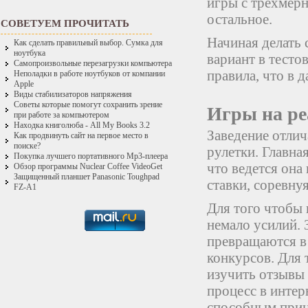
игры с трехмерн
остальное.
СОВЕТУЕМ ПРОЧИТАТЬ
Начиная делать 
Как сделать правильный выбор. Сумка для
ноутбука
вариант в тесто
Самопроизвольные перезагрузки компьютера
правила, что в 
Неполадки в работе ноутбуков от компании
Apple
Виды стабилизаторов напряжения
Советы которые помогут сохранить зрение
Игры на ре
при работе за компьютером
Находка книголюба - All My Books 3.2
Заведение отлич
Как продвинуть сайт на первое место в
поиске?
рулетки. Главна
Покупка лучшего портативного Mp3-плеера
что ведется она 
Обзор программы Nuclear Coffee VideoGet
Защищенный планшет Panasonic Toughpad
ставки, соревну
FZ-A1
Для того чтобы 
немало усилий. 
превращаются в
конкурсов. Для
изучить отзывы 
процесс в интер
способным при