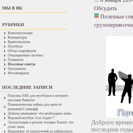
Обсудить
МЫ В ВК
Полезные со
грузоперевозчи
РУБРИКИ
Комплектующие
Компьютеры
Криптовалюты
Ноутбуки
Обзор смартфонов
Операционные системы
Планшеты
Полезные советы
Программы
Фотоаппараты
ПОСЛЕДНИЕ ЗАПИСИ
Покупка АКБ для ноутбуков в интернет-
магазине Batterion
Пневматические ваймы для щита от
компании Станкофф
Добыча альткоинов: что необходимо знать
Игровой ноутбук Acer Aspire 7
Доброго времен
Эксплуатация и ремонт техники Xiaomi: что
стоит знать
последние годы
Видеоигры: от развлечений до киберспорта