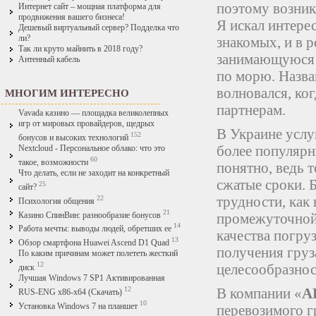
поэтому возник
Интернет сайт – мощная платформа для
продвижения вашего бизнеса!
Я искал интер
Дешевый виртуальный сервер? Подделка что
ли?
знакомых, и в 
Так ли круто майнить в 2018 году?
занимающуюся 
Антенный кабель
по морю. Назва
волновался, ко
МНОГИМ ИНТЕРЕСНО
партнерам.
Vavada казино — площадка великолепных
игр от мировых провайдеров, щедрых
В Украине усл
152
бонусов и высоких технологий
более популярн
Nextcloud - Персональное облако: что это
60
такое, возможности
понятно, ведь т
Что делать, если не заходит на конкретный
сжатые сроки. Б
25
сайт?
трудности, как
22
Психология общения
21
промежуточной 
Казино СпинВин: разнообразие бонусов
14
Работа мечты: выводы людей, обретших ее
качества погру
13
Обзор смартфона Huawei Ascend D1 Quad
получения груз
По каким причинам может полететь жесткий
12
целесообразно
диск
Лучшая Windows 7 SP1 Активированная
В компании «
А
12
RUS-ENG x86-x64 (Скачать)
10
Установка Windows 7 на планшет
перевозимого г