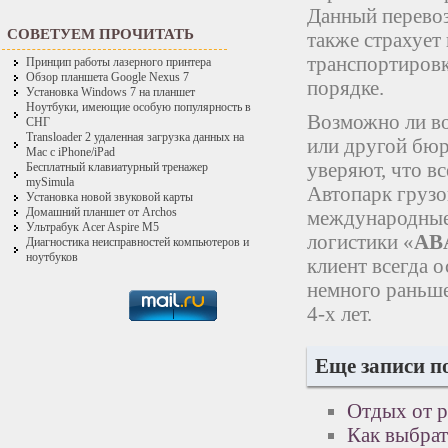
Данный перево
СОВЕТУЕМ ПРОЧИТАТЬ
также страхует
транспортировк
Принцип работы лазерного принтера
Обзор планшета Google Nexus 7
порядке.
Установка Windows 7 на планшет
Ноутбуки, имеющие особую популярность в
Возможно ли во
СНГ
Transloader 2 удаленная загрузка данных на
или другой бюр
Mac с iPhone/iPad
уверяют, что в
Бесплатный клавиатурный тренажер
mySimula
Автопарк грузо
Установка новой звуковой карты
Домашний планшет от Archos
международные 
Ультрабук Acer Aspire M5
логистики «
ABA
Диагностика неисправностей компьютеров и
ноутбуков
клиент всегда о
немного раньше
4-х лет.
Еще записи п
Отдых от р
Как выбрат