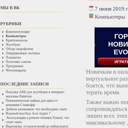
МЫ В ВК
7 июня 2019 г
Компьютеры
РУБРИКИ
Комплектующие
Компьютеры
Криптовалюты
Ноутбуки
Обзор смартфонов
Операционные системы
Планшеты
Полезные советы
Программы
Новичкам в онл
Фотоаппараты
виртуальное раз
ПОСЛЕДНИЕ ЗАПИСИ
боятся, что вы
терять время.
Покупка АКБ для ноутбуков в интернет-
магазине Batterion
Также важно по
Пневматические ваймы для щита от
компании Станкофф
сопровождаться
Добыча альткоинов: что необходимо знать
Игровой ноутбук Acer Aspire 7
лишен всех этих
Эксплуатация и ремонт техники Xiaomi: что
максимальному д
стоит знать
Видеоигры: от развлечений до киберспорта