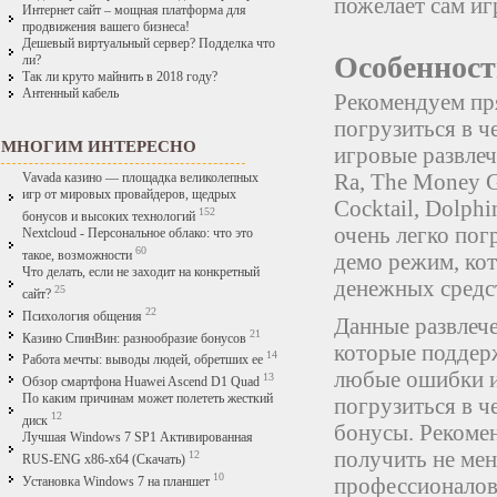
пожелает сам иг
Интернет сайт – мощная платформа для
продвижения вашего бизнеса!
Дешевый виртуальный сервер? Подделка что
Особенност
ли?
Так ли круто майнить в 2018 году?
Антенный кабель
Рекомендуем пря
погрузиться в ч
МНОГИМ ИНТЕРЕСНО
игровые развлеч
Ra, The Money G
Vavada казино — площадка великолепных
игр от мировых провайдеров, щедрых
Cocktail, Dolph
152
бонусов и высоких технологий
очень легко пог
Nextcloud - Персональное облако: что это
60
такое, возможности
демо режим, ко
Что делать, если не заходит на конкретный
денежных средс
25
сайт?
22
Психология общения
Данные развлеч
21
Казино СпинВин: разнообразие бонусов
которые поддер
14
Работа мечты: выводы людей, обретших ее
любые ошибки и
13
Обзор смартфона Huawei Ascend D1 Quad
По каким причинам может полететь жесткий
погрузиться в ч
12
диск
бонусы. Рекоме
Лучшая Windows 7 SP1 Активированная
получить не мен
12
RUS-ENG x86-x64 (Скачать)
10
профессионалов,
Установка Windows 7 на планшет