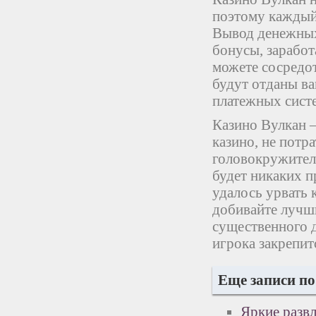
поэтому каждый
Вывод денежных
бонусы, заработ
можете сосредот
будут отданы в
платежных сист
Казино Вулкан –
казино, не потр
головокружитель
будет никаких п
удалось урвать 
добивайте лучши
существенного 
игрока закрепит
Еще записи по
Яркие разв