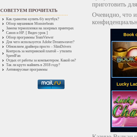
приготовить для
СОВЕТУЕМ ПРОЧИТАТЬ
Очевидно, что 
Как грамотно купить б/у ноутбук?
конфиденциальн
Обзор наушников Monsterbeats
Замена термопленки на лазерных принтерах
Canon и HP. [ Видео урок ]
Обзор программы TeamViewer
Для чего используется Adobe Dreamweaver?
Обновляем драйвера просто – SlimDrivers
Контроль за материнской платой – утилита
SpeedFan
Отдых от работы за компьютером. Какой он?
Так ли круто майнить в 2018 году?
Антивирусные программы
Казино Вулкан н