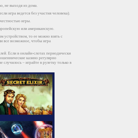
, не выходя из дома.
сли игра ведется без участия человека).
 честностью игры.
европейскую или американскую.
м устройством, то ее можно взять с
ли все возможное, чтобы игра
лей. Если в онлайн-слотах периодически
Мошеннические казино регулярно
 случилось – играйте в рулетку только в