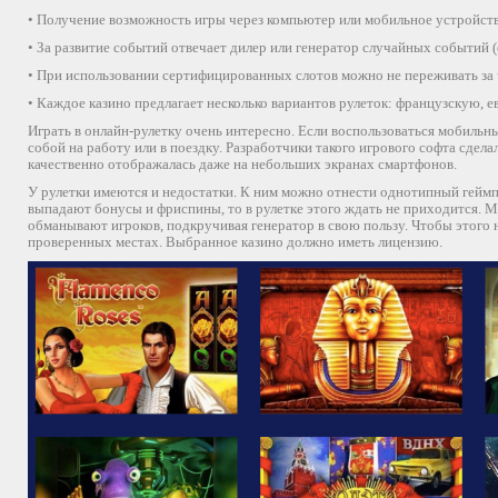
• Получение возможность игры через компьютер или мобильное устройство
• За развитие событий отвечает дилер или генератор случайных событий (е
• При использовании сертифицированных слотов можно не переживать за
• Каждое казино предлагает несколько вариантов рулеток: французскую, 
Играть в онлайн-рулетку очень интересно. Если воспользоваться мобильны
собой на работу или в поездку. Разработчики такого игрового софта сдела
качественно отображалась даже на небольших экранах смартфонов.
У рулетки имеются и недостатки. К ним можно отнести однотипный геймп
выпадают бонусы и фриспины, то в рулетке этого ждать не приходится. 
обманывают игроков, подкручивая генератор в свою пользу. Чтобы этого не
проверенных местах. Выбранное казино должно иметь лицензию.