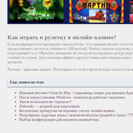
Как играть в рулетку в онлайн-казино?
Если возвращаться к преимуществам рулетки, то к таковым можно отнести 
предоставляют доступ к ставкам от 100 рублей. Чтобы сыграть в рулетку,
подходящий стол. Обратите внимание на тип рулетки (правила между вер
стоимость ставок. Для усиления эффекта присутствия в настоящем казин
дилером.
Рулетка – королева казино. Популярность этой азартной игры остается на 
Еще записи по теме
Игровой автомат Chukchi Man - сокровища севера для игроков Ад
После переустановки Windows - компьютер работает медленно
Зачем пользователю «прокси»?
Eldorado — родной дом азартомана
Бесплатные прокрутки на игровых слотах онлайн-казино
Популярные азартные игры с мгновенной регистрацией в Azino 77
Выбор конфигурации для игрового компьютера