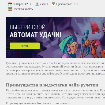
24 марта 2020 г.
Victoria
Просмотров:
1679
Полезные советы
Рулетка – уникальная азартная игра. Ее придумали несколько тысячелетий
считают, что «прадедушкой» современной рулетки была игра, популярная
легионеры разыгрывали жребий колесом от колесницы. Современная
онла
время за компьютером или смартфоном. Она обладает простыми правилами
Преимущества и недостатки лайв-рулетки
Как любая азартная игра, рулетка имеет как свои плюсы, так и минусы. Е
в этой игре, то должны знать все нюансы, которые могут сказаться при иг
предлагают эту игру с живыми дилерами. Что существенно увеличивает и
К преимуществам онлайн-рулетки стоит отнести: