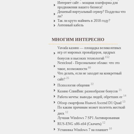
Интернет сайт – мощная платформа для
продвижения вашего бизнеса!
Дешевый виртуальный сервер? Подделка что
ли?
Так ли круто майнить в 2018 году?
Антенный кабель
МНОГИМ ИНТЕРЕСНО
Vavada казино — площадка великолепных
игр от мировых провайдеров, щедрых
152
бонусов и высоких технологий
Nextcloud - Персональное облако: что это
60
такое, возможности
Что делать, если не заходит на конкретный
25
сайт?
22
Психология общения
21
Казино СпинВин: разнообразие бонусов
14
Работа мечты: выводы людей, обретших ее
13
Обзор смартфона Huawei Ascend D1 Quad
По каким причинам может полететь жесткий
12
диск
Лучшая Windows 7 SP1 Активированная
12
RUS-ENG x86-x64 (Скачать)
10
Установка Windows 7 на планшет