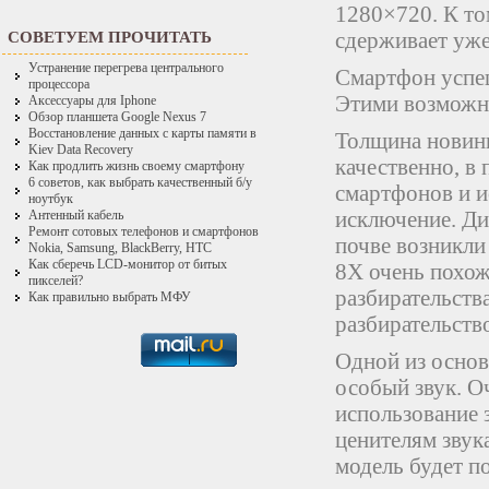
1280×720. К то
сдерживает уже 
СОВЕТУЕМ ПРОЧИТАТЬ
Устранение перегрева центрального
Смартфон успеш
процессора
Этими возможно
Аксессуары для Iphone
Обзор планшета Google Nexus 7
Восстановление данных с карты памяти в
Толщина новинк
Kiev Data Recovery
качественно, в
Как продлить жизнь своему смартфону
6 советов, как выбрать качественный б/у
смартфонов и и
ноутбук
исключение. Ди
Антенный кабель
Ремонт сотовых телефонов и смартфонов
почве возникли
Nokia, Samsung, BlackBerry, HTC
Как сберечь LCD-монитор от битых
8X очень похож
пикселей?
разбирательств
Как правильно выбрать МФУ
разбирательство
Одной из основ
особый звук. О
использование 
ценителям звук
модель будет п