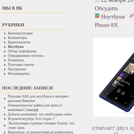
Обсудить
МЫ В ВК
Ноутбуки
Phone 8X
РУБРИКИ
Комплектующие
Компьютеры
Криптовалюты
Ноутбуки
Обзор смартфонов
Операционные системы
Планшеты
Полезные советы
Программы
Фотоаппараты
ПОСЛЕДНИЕ ЗАПИСИ
Покупка АКБ для ноутбуков в интернет-
магазине Batterion
Пневматические ваймы для щита от
компании Станкофф
Добыча альткоинов: что необходимо знать
Игровой ноутбук Acer Aspire 7
Эксплуатация и ремонт техники Xiaomi: что
отвечает двух 
стоит знать
Видеоигры: от развлечений до киберспорта