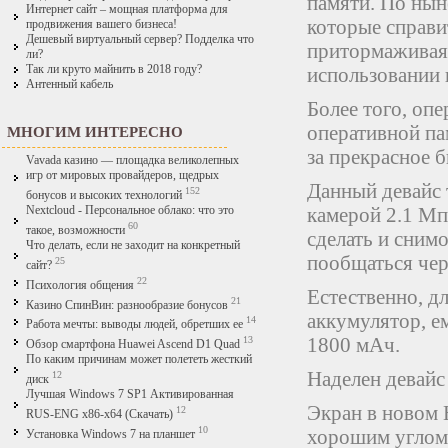
памяти. По нын
Интернет сайт – мощная платформа для
которые справи
продвижения вашего бизнеса!
Дешевый виртуальный сервер? Подделка что
притормаживая 
ли?
Так ли круто майнить в 2018 году?
использовании 
Антенный кабель
Более того, оп
оперативной па
МНОГИМ ИНТЕРЕСНО
за прекрасное 
Vavada казино — площадка великолепных
игр от мировых провайдеров, щедрых
Данный девайс 
152
бонусов и высоких технологий
камерой 2.1 Мп
Nextcloud - Персональное облако: что это
60
такое, возможности
сделать и снимо
Что делать, если не заходит на конкретный
пообщаться чер
25
сайт?
22
Психология общения
Естественно, д
21
Казино СпинВин: разнообразие бонусов
аккумулятор, е
14
Работа мечты: выводы людей, обретших ее
1800 мАч.
13
Обзор смартфона Huawei Ascend D1 Quad
По каким причинам может полететь жесткий
Наделен девайс 
12
диск
Лучшая Windows 7 SP1 Активированная
Экран в новом 
12
RUS-ENG x86-x64 (Скачать)
10
хорошим углом 
Установка Windows 7 на планшет